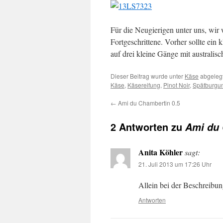
Für die Neugierigen unter uns, wir
Fortgeschrittene. Vorher sollte ein
auf drei kleine Gänge mit australisc
Dieser Beitrag wurde unter
Käse
abgelegt
Käse
,
Käsereifung
,
Pinot Noir
,
Spätburgu
←
Ami du Chambertin 0.5
2 Antworten zu
Ami du 
Anita Köhler
sagt:
21. Juli 2013 um 17:26 Uhr
Allein bei der Beschreibu
Antworten