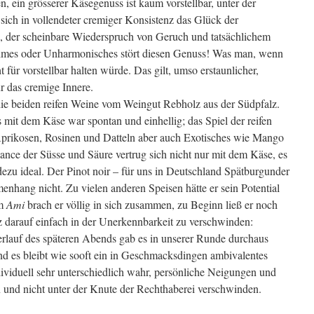
en, ein grösserer Käsegenuss ist kaum vorstellbar, unter der
sich in vollendeter cremiger Konsistenz das Glück der
h, der scheinbare Wiederspruch von Geruch und tatsächlichem
hmes oder Unharmonisches stört diesen Genuss! Was man, wenn
t für vorstellbar halten würde. Das gilt, umso erstaunlicher,
r das cremige Innere.
e beiden reifen Weine vom Weingut Rebholz aus der Südpfalz.
it dem Käse war spontan und einhellig; das Spiel der reifen
prikosen, Rosinen und Datteln aber auch Exotisches wie Mango
ance der Süsse und Säure vertrug sich nicht nur mit dem Käse, es
adezu ideal. Der Pinot noir – für uns in Deutschland Spätburgunder
hang nicht. Zu vielen anderen Speisen hätte er sein Potential
em
Ami
brach er völlig in sich zusammen, zu Beginn ließ er noch
 darauf einfach in der Unerkennbarkeit zu verschwinden:
erlauf des späteren Abends gab es in unserer Runde durchaus
nd es bleibt wie sooft ein in Geschmacksdingen ambivalentes
viduell sehr unterschiedlich wahr, persönliche Neigungen und
 und nicht unter der Knute der Rechthaberei verschwinden.