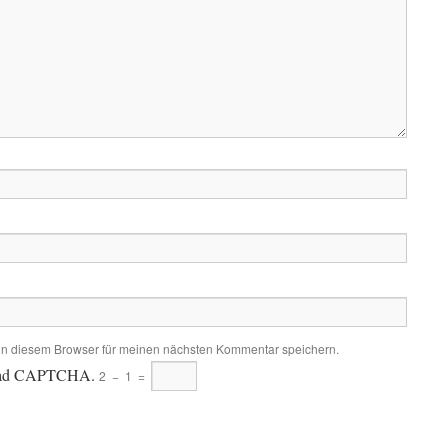
in diesem Browser für meinen nächsten Kommentar speichern.
eload CAPTCHA.
2
−
1
=