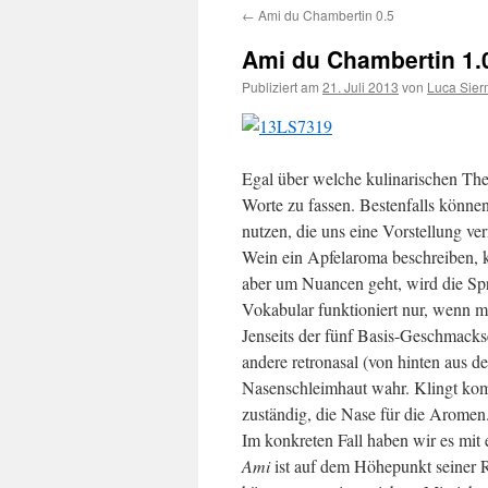
←
Ami du Chambertin 0.5
springen
Ami du Chambertin 1.
Publiziert am
21. Juli 2013
von
Luca Sie
Egal über welche kulinarischen Th
Worte zu fassen. Bestenfalls könn
nutzen, die uns eine Vorstellung v
Wein ein Apfelaroma beschreiben, k
aber um Nuancen geht, wird die Sp
Vokabular funktioniert nur, wenn m
Jenseits der fünf Basis-Geschmackse
andere retronasal (von hinten aus
Nasenschleimhaut wahr. Klingt kompl
zuständig, die Nase für die Aromen
Im konkreten Fall haben wir es mi
Ami
ist auf dem Höhepunkt seiner 