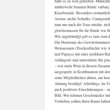
hätte es zu weit getrieben. Mitnicht
mittlerweile braunen Rinde varbarg 
Käsefreunde. Besonders erstaunlic
Aroma: nichts Scharfes, Unangene
man nur nach der Nase urteilte, nich
gleichermassen für die Rinde wie fü
Wie angekündigt gab es zum Ami di
Die Harmonie des Gewürztraminers m
Weinaromen (Trockenfrüchte wie A
und Papaya) mit einer perfekten Bal
verlängerte und unterstützte ihn gr
– war mein Wein in diesem Zusammen
ausgespielt, in Kombination mit d
seine Möglichkeiten ahnen, um kurz
Ahnung bestätigt! Allerdings, im V
auch positivere Einschätzungen – u
Bild. Wir nehmen Geschmäcker indi
Vorlieben sollten ihren Raum haben