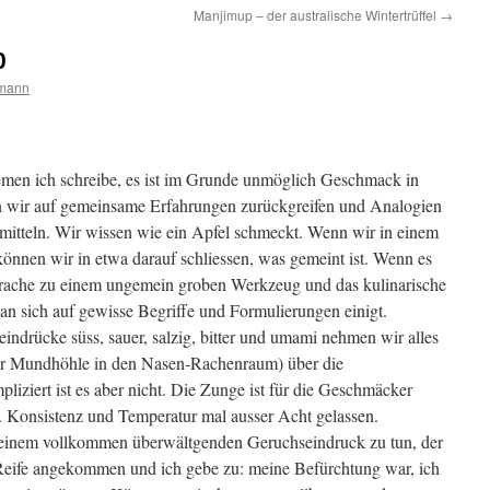
Manjimup – der australische Wintertrüffel
→
0
rmann
emen ich schreibe, es ist im Grunde unmöglich Geschmack in
en wir auf gemeinsame Erfahrungen zurückgreifen und Analogien
ermitteln. Wir wissen wie ein Apfel schmeckt. Wenn wir in einem
önnen wir in etwa darauf schliessen, was gemeint ist. Wenn es
rache zu einem ungemein groben Werkzeug und das kulinarische
an sich auf gewisse Begriffe und Formulierungen einigt.
indrücke süss, sauer, salzig, bitter und umami nehmen wir alles
 der Mundhöhle in den Nasen-Rachenraum) über die
iziert ist es aber nicht. Die Zunge ist für die Geschmäcker
. Konsistenz und Temperatur mal ausser Acht gelassen.
t einem vollkommen überwältgenden Geruchseindruck zu tun, der
Reife angekommen und ich gebe zu: meine Befürchtung war, ich