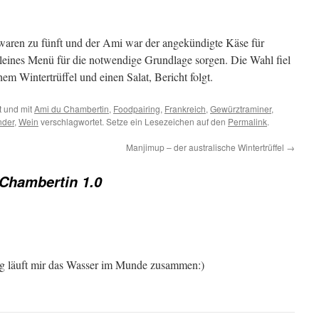
 waren zu fünft und der Ami war der angekündigte Käse für
 kleines Menü für die notwendige Grundlage sorgen. Die Wahl fiel
hem Wintertrüffel und einen Salat, Bericht folgt.
 und mit
Ami du Chambertin
,
Foodpairing
,
Frankreich
,
Gewürztraminer
,
nder
,
Wein
verschlagwortet. Setze ein Lesezeichen auf den
Permalink
.
Manjimup – der australische Wintertrüffel
→
Chambertin 1.0
ng läuft mir das Wasser im Munde zusammen:)