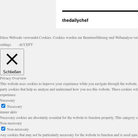
thedailychef
Diese Webseite verwendet Cookies. Cookies werden zur Benutzerführung und Webanalyse verwen
settings
ACCEPT
Schließen
Privacy Overview
This website uses cookies to improve your experience while you navigate through the website. Ou
party cookies that help us analyze and understand how you use this website. These cookies wil
experience.
Necessary
Necessary
immer aktiv
Necessary cookies are absolutely essential for the website to function properly. This category o
Non-necessary
Non-necessary
Any cookies that may not be particularly necessary for the website to function and is used speci