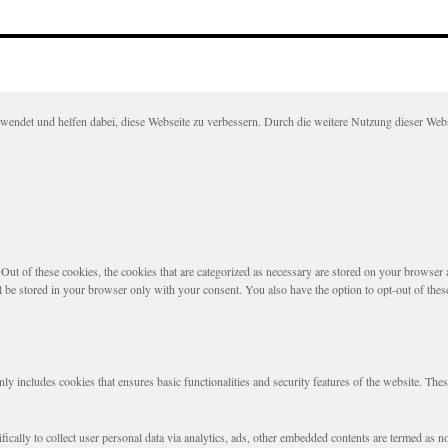
det und helfen dabei, diese Webseite zu verbessern. Durch die weitere Nutzung dieser Websei
t of these cookies, the cookies that are categorized as necessary are stored on your browser as 
l be stored in your browser only with your consent. You also have the option to opt-out of the
nly includes cookies that ensures basic functionalities and security features of the website. The
fically to collect user personal data via analytics, ads, other embedded contents are termed as 