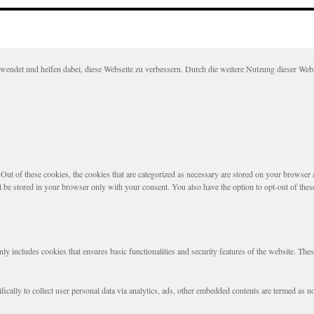
det und helfen dabei, diese Webseite zu verbessern. Durch die weitere Nutzung dieser Websei
t of these cookies, the cookies that are categorized as necessary are stored on your browser as 
l be stored in your browser only with your consent. You also have the option to opt-out of the
nly includes cookies that ensures basic functionalities and security features of the website. The
fically to collect user personal data via analytics, ads, other embedded contents are termed as 