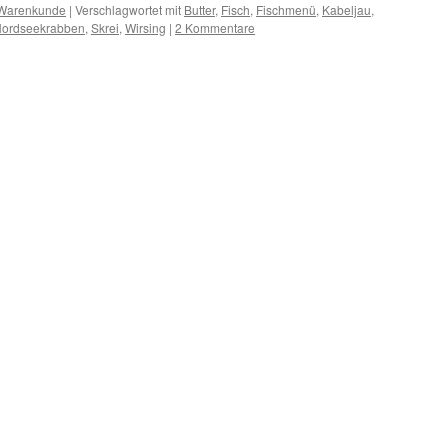
Warenkunde
|
Verschlagwortet mit
Butter
,
Fisch
,
Fischmenü
,
Kabeljau
,
ordseekrabben
,
Skrei
,
Wirsing
|
2 Kommentare