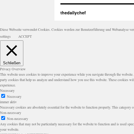
thedailychef
Diese Webseite verwendet Cookies. Cookies werden zur Benutzerführung und Webanalyse verwen
settings
ACCEPT
Schließen
Privacy Overview
This website uses cookies to improve your experience while you navigate through the website. Ou
party cookies that help us analyze and understand how you use this website. These cookies wil
experience.
Necessary
Necessary
immer aktiv
Necessary cookies are absolutely essential for the website to function properly. This category o
Non-necessary
Non-necessary
Any cookies that may not be particularly necessary for the website to function and is used speci
your website.