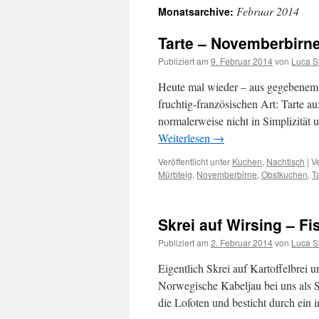
Februar 2014
Monatsarchive:
springen
Tarte – Novemberbirn
Publiziert am
9. Februar 2014
von
Luca S
Heute mal wieder – aus gegebenem 
fruchtig-französischen Art: Tarte a
normalerweise nicht in Simplizität
Weiterlesen
→
Veröffentlicht unter
Kuchen
,
Nachtisch
|
V
Mürbteig
,
Novemberbirne
,
Obstkuchen
,
T
Skrei auf Wirsing – F
Publiziert am
2. Februar 2014
von
Luca S
Eigentlich Skrei auf Kartoffelbrei 
Norwegische Kabeljau bei uns als 
die Lofoten und besticht durch ein