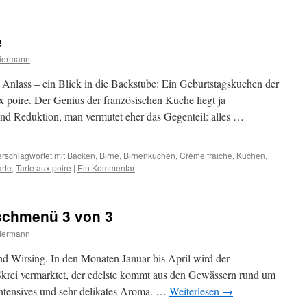
e
iermann
Anlass – ein Blick in die Backstube: Ein Geburtstagskuchen der
ux poire. Der Genius der französischen Küche liegt ja
 und Reduktion, man vermutet eher das Gegenteil: alles …
erschlagwortet mit
Backen
,
Birne
,
Birnenkuchen
,
Crème fraîche
,
Kuchen
,
arte
,
Tarte aux poire
|
Ein Kommentar
ischmenü 3 von 3
iermann
und Wirsing. In den Monaten Januar bis April wird der
Skrei vermarktet, der edelste kommt aus den Gewässern rund um
 intensives und sehr delikates Aroma. …
Weiterlesen
→