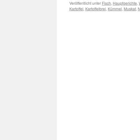
Veröffentlicht unter
Fisch
,
Hauptgerichte
,
Kartoffel
,
Kartoffelbrei
,
Kümmel
,
Muskat
,
N