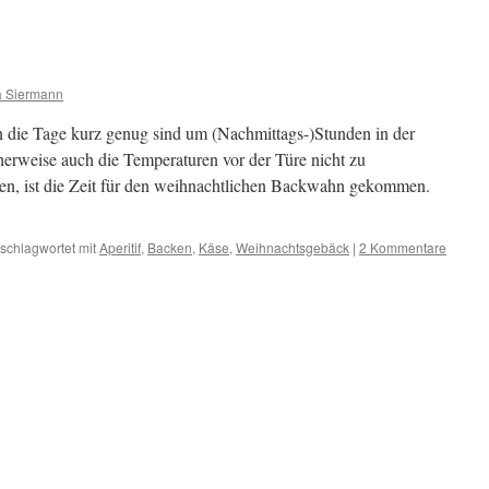
a Siermann
die Tage kurz genug sind um (Nachmittags-)Stunden in der
erweise auch die Temperaturen vor der Türe nicht zu
en, ist die Zeit für den weihnachtlichen Backwahn gekommen.
schlagwortet mit
Aperitif
,
Backen
,
Käse
,
Weihnachtsgebäck
|
2 Kommentare