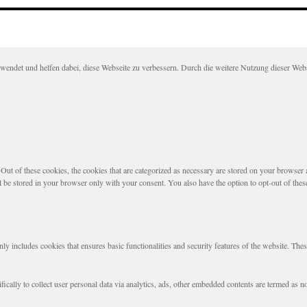
det und helfen dabei, diese Webseite zu verbessern. Durch die weitere Nutzung dieser Websei
t of these cookies, the cookies that are categorized as necessary are stored on your browser as 
l be stored in your browser only with your consent. You also have the option to opt-out of the
nly includes cookies that ensures basic functionalities and security features of the website. The
fically to collect user personal data via analytics, ads, other embedded contents are termed as 