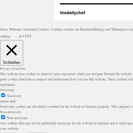
thedailychef
Diese Webseite verwendet Cookies. Cookies werden zur Benutzerführung und Webanalyse verwen
settings
ACCEPT
Schließen
Privacy Overview
This website uses cookies to improve your experience while you navigate through the website. Ou
party cookies that help us analyze and understand how you use this website. These cookies wil
experience.
Necessary
Necessary
immer aktiv
Necessary cookies are absolutely essential for the website to function properly. This category o
Non-necessary
Non-necessary
Any cookies that may not be particularly necessary for the website to function and is used speci
your website.