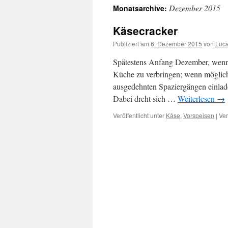
Dezember 2015
Monatsarchive:
springen
Käsecracker
Publiziert am
6. Dezember 2015
von
Luc
Spätestens Anfang Dezember, wenn 
Küche zu verbringen; wenn möglich
ausgedehnten Spaziergängen einlad
Dabei dreht sich …
Weiterlesen
→
Veröffentlicht unter
Käse
,
Vorspeisen
|
Ver