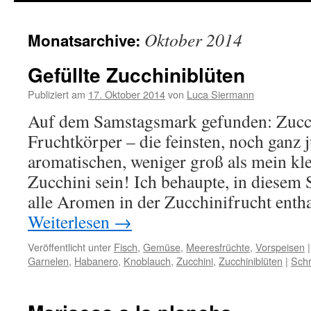
springen
Oktober 2014
Monatsarchive:
Gefüllte Zucchiniblüten
Publiziert am
17. Oktober 2014
von
Luca Siermann
Auf dem Samstagsmark gefunden: Zucch
Fruchtkörper – die feinsten, noch ganz
aromatischen, weniger groß als mein kle
Zucchini sein! Ich behaupte, in diesem
alle Aromen in der Zucchinifrucht enth
Weiterlesen
→
Veröffentlicht unter
Fisch
,
Gemüse
,
Meeresfrüchte
,
Vorspeisen
|
Garnelen
,
Habanero
,
Knoblauch
,
Zucchini
,
Zucchiniblüten
|
Sch