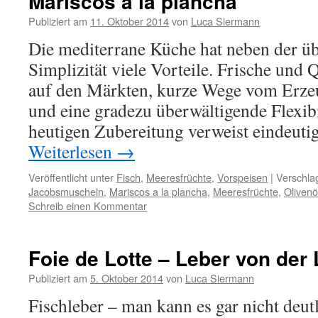
Mariscos a la plancha
Publiziert am
11. Oktober 2014
von
Luca Siermann
Die mediterrane Küche hat neben der üb
Simplizität viele Vorteile. Frische und 
auf den Märkten, kurze Wege vom Erze
und eine gradezu überwältigende Flexibil
heutigen Zubereitung verweist eindeuti
Weiterlesen
→
Veröffentlicht unter
Fisch
,
Meeresfrüchte
,
Vorspeisen
|
Verschla
Jacobsmuscheln
,
Mariscos a la plancha
,
Meeresfrüchte
,
Olivenö
Schreib einen Kommentar
Foie de Lotte – Leber von der 
Publiziert am
5. Oktober 2014
von
Luca Siermann
Fischleber – man kann es gar nicht deut