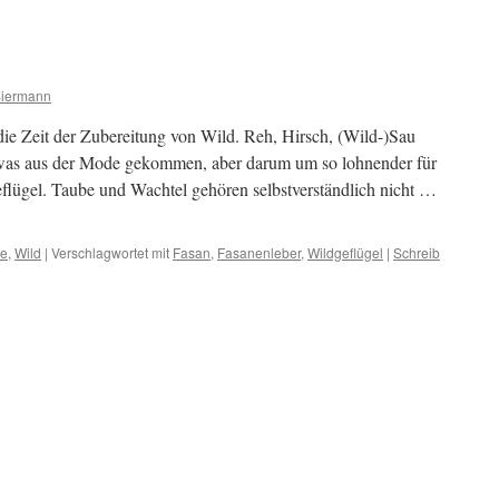
Siermann
 die Zeit der Zubereitung von Wild. Reh, Hirsch, (Wild-)Sau
twas aus der Mode gekommen, aber darum um so lohnender für
lügel. Taube und Wachtel gehören selbstverständlich nicht …
te
,
Wild
|
Verschlagwortet mit
Fasan
,
Fasanenleber
,
Wildgeflügel
|
Schreib