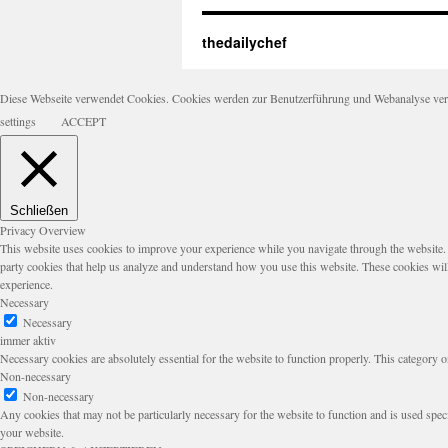
thedailychef
Diese Webseite verwendet Cookies. Cookies werden zur Benutzerführung und Webanalyse verwen
settings
ACCEPT
Schließen
Privacy Overview
This website uses cookies to improve your experience while you navigate through the website. Ou
party cookies that help us analyze and understand how you use this website. These cookies wil
experience.
Necessary
Necessary
immer aktiv
Necessary cookies are absolutely essential for the website to function properly. This category o
Non-necessary
Non-necessary
Any cookies that may not be particularly necessary for the website to function and is used speci
your website.