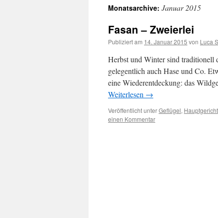
Januar 2015
Monatsarchive:
springen
Fasan – Zweierlei
Publiziert am
14. Januar 2015
von
Luca 
Herbst und Winter sind traditionell
gelegentlich auch Hase und Co. E
eine Wiederentdeckung: das Wildgef
Weiterlesen
→
Veröffentlicht unter
Geflügel
,
Hauptgerich
einen Kommentar