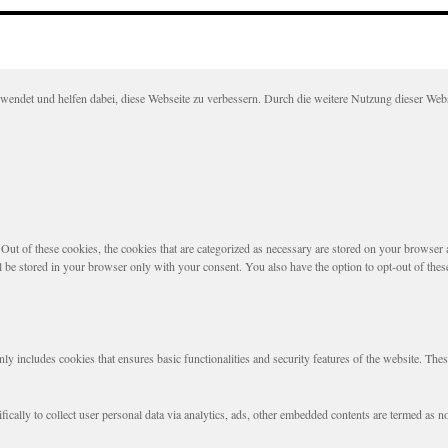
det und helfen dabei, diese Webseite zu verbessern. Durch die weitere Nutzung dieser Websei
t of these cookies, the cookies that are categorized as necessary are stored on your browser as 
l be stored in your browser only with your consent. You also have the option to opt-out of the
nly includes cookies that ensures basic functionalities and security features of the website. The
fically to collect user personal data via analytics, ads, other embedded contents are termed as 