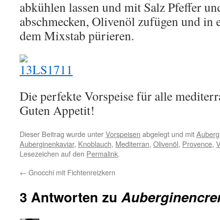
abkühlen lassen und mit Salz Pfeffer un
abschmecken, Olivenöl zufügen und in 
dem Mixstab pürieren.
Die perfekte Vorspeise für alle mediter
Guten Appetit!
Dieser Beitrag wurde unter
Vorspeisen
abgelegt und mit
Auberg
Auberginenkaviar
,
Knoblauch
,
Mediterran
,
Olivenöl
,
Provence
,
V
Lesezeichen auf den
Permalink
.
←
Gnocchi mit Fichtenreizkern
3 Antworten zu
Auberginencr