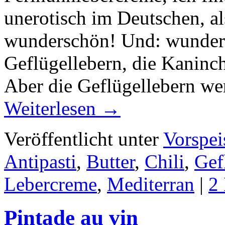
unerotisch im Deutschen, al
wunderschön! Und: wunderle
Geflügellebern, die Kaninch
Aber die Geflügellebern we
Weiterlesen
→
Veröffentlicht unter
Vorspei
Antipasti
,
Butter
,
Chili
,
Gef
Lebercreme
,
Mediterran
|
2
Pintade au vin