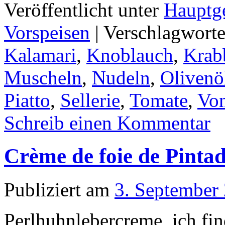
Veröffentlicht unter
Hauptge
Vorspeisen
|
Verschlagworte
Kalamari
,
Knoblauch
,
Krab
Muscheln
,
Nudeln
,
Olivenö
Piatto
,
Sellerie
,
Tomate
,
Vo
Schreib einen Kommentar
Crème de foie de Pinta
Publiziert am
3. September
Perlhuhnlebercreme, ich fin