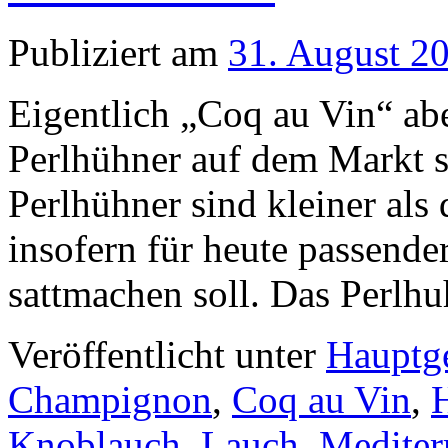
Publiziert am
31. August 2
Eigentlich „Coq au Vin“ abe
Perlhühner auf dem Markt s
Perlhühner sind kleiner al
insofern für heute passende
sattmachen soll. Das Perlh
Veröffentlicht unter
Hauptge
Champignon
,
Coq au Vin
,
Knoblauch
,
Lauch
,
Mediter