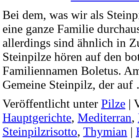
Bei dem, was wir als Steinp
eine ganze Familie durchaus
allerdings sind ähnlich in
Steinpilze hören auf den bo
Familiennamen Boletus. Am W
Gemeine Steinpilz, der au
Veröffentlicht unter
Pilze
|
V
Hauptgerichte
,
Mediterran
,
Steinpilzrisotto
,
Thymian
|