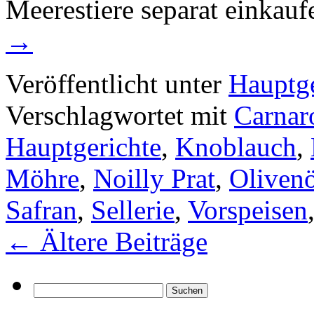
Meerestiere separat einkau
→
Veröffentlicht unter
Hauptge
Verschlagwortet mit
Carnar
Hauptgerichte
,
Knoblauch
,
Möhre
,
Noilly Prat
,
Olivenö
Safran
,
Sellerie
,
Vorspeisen
←
Ältere Beiträge
Suchen
nach: