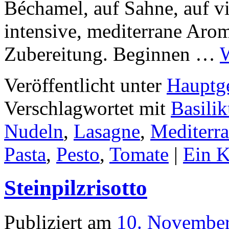
Béchamel, auf Sahne, auf vi
intensive, mediterrane Aro
Zubereitung. Beginnen …
W
Veröffentlicht unter
Hauptge
Verschlagwortet mit
Basili
Nudeln
,
Lasagne
,
Mediterr
Pasta
,
Pesto
,
Tomate
|
Ein 
Steinpilzrisotto
Publiziert am
10. Novembe