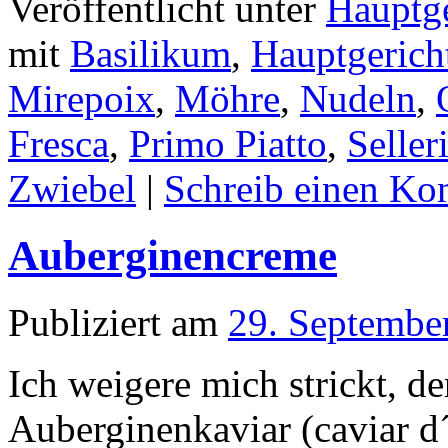
Veröffentlicht unter
Hauptge
mit
Basilikum
,
Hauptgerich
Mirepoix
,
Möhre
,
Nudeln
,
Fresca
,
Primo Piatto
,
Seller
Zwiebel
|
Schreib einen K
Auberginencreme
Publiziert am
29. Septembe
Ich weigere mich strickt, d
Auberginenkaviar (caviar d