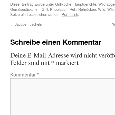
Dieser Beitrag wurde unter
Grillküche
,
Hauptgerichte
,
Wild
abgel
Gemüsesäckchen
,
Grill
,
Knoblauch
,
Reh
,
Rehrücken
,
Wild
,
Wild
Setze ein Lesezeichen auf den
Permalink
.
←
Jacobsmuscheln
W
Schreibe einen Kommentar
Deine E-Mail-Adresse wird nicht veröffe
*
Felder sind mit
markiert
Kommentar
*