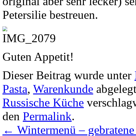
original aber sehr lecker) s
Petersilie bestreuen.
Guten Appetit!
Dieser Beitrag wurde unter
Pasta
,
Warenkunde
abgeleg
Russische Küche
verschlagw
den
Permalink
.
←
Wintermenü – gebratene 