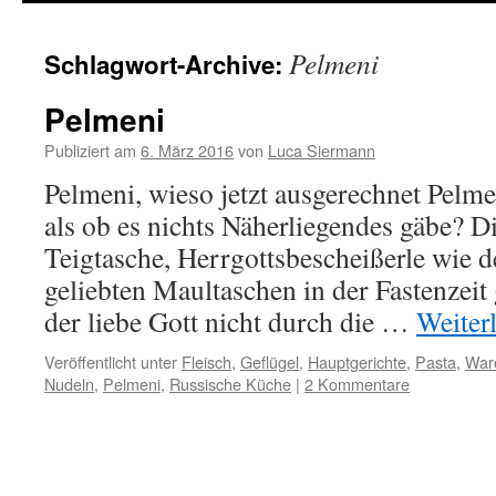
springen
Pelmeni
Schlagwort-Archive:
Pelmeni
Publiziert am
6. März 2016
von
Luca Siermann
Pelmeni, wieso jetzt ausgerechnet Pelme
als ob es nichts Näherliegendes gäbe? Di
Teigtasche, Herrgottsbescheißerle wie 
geliebten Maultaschen in der Fastenzeit 
der liebe Gott nicht durch die …
Weiter
Veröffentlicht unter
Fleisch
,
Geflügel
,
Hauptgerichte
,
Pasta
,
War
Nudeln
,
Pelmeni
,
Russische Küche
|
2 Kommentare