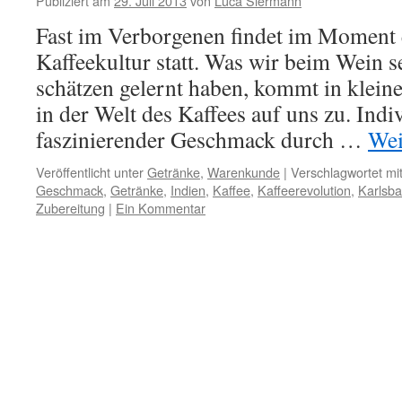
Publiziert am
29. Juli 2013
von
Luca Siermann
Fast im Verborgenen findet im Moment 
Kaffeekultur statt. Was wir beim Wein s
schätzen gelernt haben, kommt in klein
in der Welt des Kaffees auf uns zu. Indiv
faszinierender Geschmack durch …
Wei
Veröffentlicht unter
Getränke
,
Warenkunde
|
Verschlagwortet mi
Geschmack
,
Getränke
,
Indien
,
Kaffee
,
Kaffeerevolution
,
Karlsb
Zubereitung
|
Ein Kommentar