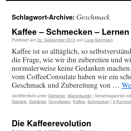
springen
Geschmack
Schlagwort-Archive:
Kaffee – Schmecken – Lernen
Publiziert am
22. September 2013
von
Luca Siermann
Kaffee ist so alltäglich, so selbstverstän
die Frage, wie wir ihn zubereiten und w
normalerweise keine Gedanken machen
vom CoffeeConsulate haben wir ein sc
Geschmack und Zubereitung von …
We
Veröffentlicht unter
Getränke
,
Warenkunde
|
Verschlagwortet mi
Getränk
,
Getränke
,
Grundlagen
,
Kaffee
,
Schmecken
|
3 Komme
Die Kaffeerevolution