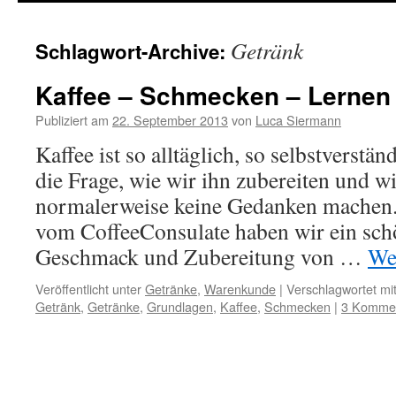
springen
Getränk
Schlagwort-Archive:
Kaffee – Schmecken – Lernen
Publiziert am
22. September 2013
von
Luca Siermann
Kaffee ist so alltäglich, so selbstverstän
die Frage, wie wir ihn zubereiten und w
normalerweise keine Gedanken machen
vom CoffeeConsulate haben wir ein sc
Geschmack und Zubereitung von …
We
Veröffentlicht unter
Getränke
,
Warenkunde
|
Verschlagwortet mi
Getränk
,
Getränke
,
Grundlagen
,
Kaffee
,
Schmecken
|
3 Komme