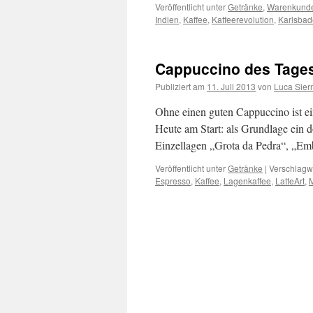
Veröffentlicht unter
Getränke
,
Warenkund
Indien
,
Kaffee
,
Kaffeerevolution
,
Karlsbad
Cappuccino des Tage
Publiziert am
11. Juli 2013
von
Luca Sie
Ohne einen guten Cappuccino ist ein
Heute am Start: als Grundlage ein d
Einzellagen „Grota da Pedra“, „E
Veröffentlicht unter
Getränke
|
Verschlagwo
Espresso
,
Kaffee
,
Lagenkaffee
,
LatteArt
,
M