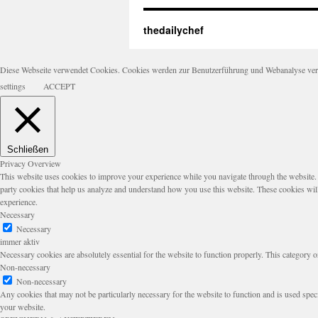
thedailychef
Diese Webseite verwendet Cookies. Cookies werden zur Benutzerführung und Webanalyse verwen
settings
ACCEPT
Schließen
Privacy Overview
This website uses cookies to improve your experience while you navigate through the website. Ou
party cookies that help us analyze and understand how you use this website. These cookies wil
experience.
Necessary
Necessary
immer aktiv
Necessary cookies are absolutely essential for the website to function properly. This category o
Non-necessary
Non-necessary
Any cookies that may not be particularly necessary for the website to function and is used speci
your website.