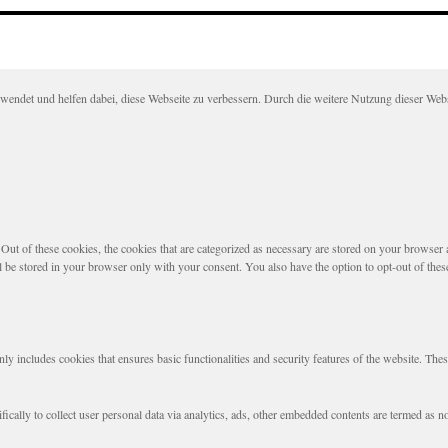
det und helfen dabei, diese Webseite zu verbessern. Durch die weitere Nutzung dieser Websei
t of these cookies, the cookies that are categorized as necessary are stored on your browser as 
l be stored in your browser only with your consent. You also have the option to opt-out of the
nly includes cookies that ensures basic functionalities and security features of the website. The
fically to collect user personal data via analytics, ads, other embedded contents are termed as 