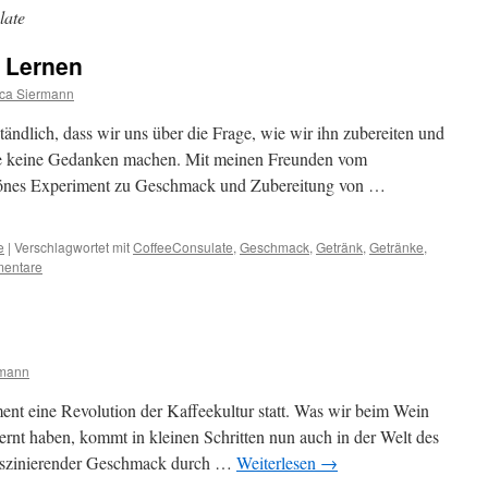
late
 Lernen
ca Siermann
rständlich, dass wir uns über die Frage, wie wir ihn zubereiten und
se keine Gedanken machen. Mit meinen Freunden vom
hönes Experiment zu Geschmack und Zubereitung von …
e
|
Verschlagwortet mit
CoffeeConsulate
,
Geschmack
,
Getränk
,
Getränke
,
entare
rmann
nt eine Revolution der Kaffeekultur statt. Was wir beim Wein
ernt haben, kommt in kleinen Schritten nun auch in der Welt des
 faszinierender Geschmack durch …
Weiterlesen
→