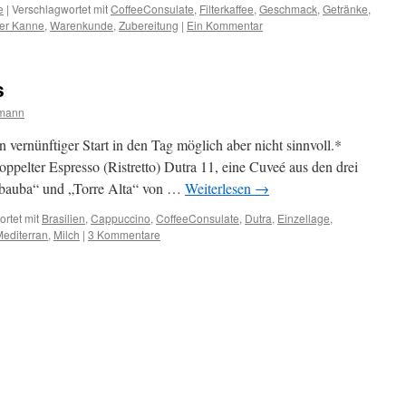
e
|
Verschlagwortet mit
CoffeeConsulate
,
Filterkaffee
,
Geschmack
,
Getränke
,
er Kanne
,
Warenkunde
,
Zubereitung
|
Ein Kommentar
s
rmann
 vernünftiger Start in den Tag möglich aber nicht sinnvoll.*
oppelter Espresso (Ristretto) Dutra 11, eine Cuveé aus den drei
mbauba“ und „Torre Alta“ von …
Weiterlesen
→
rtet mit
Brasilien
,
Cappuccino
,
CoffeeConsulate
,
Dutra
,
Einzellage
,
editerran
,
Milch
|
3 Kommentare