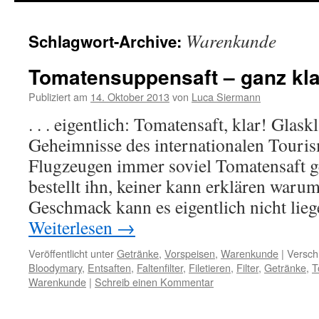
springen
Warenkunde
Schlagwort-Archive:
Tomatensuppensaft – ganz kla
Publiziert am
14. Oktober 2013
von
Luca Siermann
. . . eigentlich: Tomatensaft, klar! Glas
Geheimnisse des internationalen Touris
Flugzeugen immer soviel Tomatensaft g
bestellt ihn, keiner kann erklären waru
Geschmack kann es eigentlich nicht lie
Weiterlesen
→
Veröffentlicht unter
Getränke
,
Vorspeisen
,
Warenkunde
|
Versch
Bloodymary
,
Entsaften
,
Faltenfilter
,
Filetieren
,
Filter
,
Getränke
,
T
Warenkunde
|
Schreib einen Kommentar