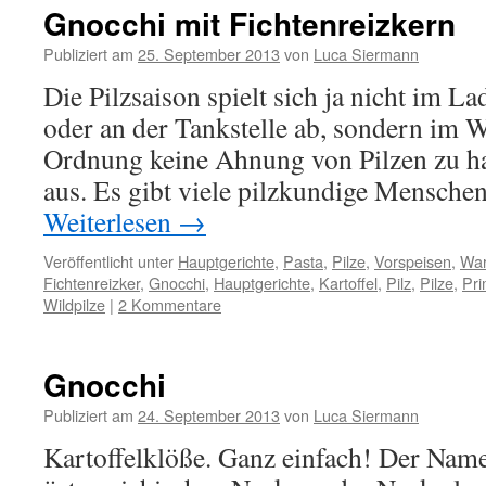
Gnocchi mit Fichtenreizkern
Publiziert am
25. September 2013
von
Luca Siermann
Die Pilzsaison spielt sich ja nicht im 
oder an der Tankstelle ab, sondern im Wa
Ordnung keine Ahnung von Pilzen zu ha
aus. Es gibt viele pilzkundige Mensche
Weiterlesen
→
Veröffentlicht unter
Hauptgerichte
,
Pasta
,
Pilze
,
Vorspeisen
,
Wa
Fichtenreizker
,
Gnocchi
,
Hauptgerichte
,
Kartoffel
,
Pilz
,
Pilze
,
Pri
Wildpilze
|
2 Kommentare
Gnocchi
Publiziert am
24. September 2013
von
Luca Siermann
Kartoffelklöße. Ganz einfach! Der Nam