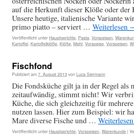
österreichischen Nocken oder Nockerln a
auf die Herkunft dieser Klöße oder der
Unsere heutige, italienische Variante wi
primo piatto – serviert …
Weiterlesen
Veröffentlicht unter
Hauptgerichte
,
Pasta
,
Vorspeisen
,
Warenku
Kartoffel
,
Kartoffelklöße
,
Klöße
,
Mehl
,
Vorspeise
,
Vorspeisen
,
W
Fischfond
Publiziert am
7. August 2013
von
Luca Siermann
Die Fondsküche gilt ja in der Regel al
zeitaufwändig, stimmt nicht! Wir verbri
Küche, die sich gleichzeitig für mehrer
nutzen lassen. Hier zum Beispiel: wir h
Mare diverse Fische und …
Weiterlese
Veröffentlicht unter
Hauptgerichte
,
Vorspeisen
,
Warenkunde
|
Ve