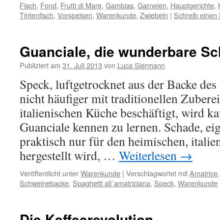
Fisch
,
Fond
,
Frutti di Mare
,
Gambias
,
Garnelen
,
Hauptgerichte
,
Tintenfisch
,
Vorspeisen
,
Warenkunde
,
Zwiebeln
|
Schreib eine
Guanciale, die wunderbare S
Publiziert am
31. Juli 2013
von
Luca Siermann
Speck, luftgetrocknet aus der Backe des
nicht häufiger mit traditionellen Zubere
italienischen Küche beschäftigt, wird 
Guanciale kennen zu lernen. Schade, ei
praktisch nur für den heimischen, itali
hergestellt wird, …
Weiterlesen
→
Veröffentlicht unter
Warenkunde
|
Verschlagwortet mit
Amatrice
Schweinebacke
,
Spaghetti all´amatriciana
,
Speck
,
Warenkunde
Die Kaffeerevolution