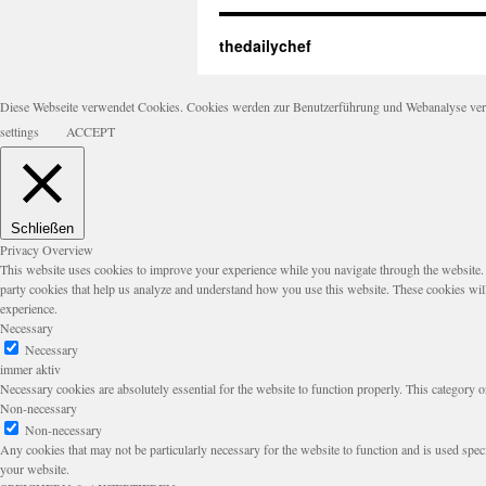
thedailychef
Diese Webseite verwendet Cookies. Cookies werden zur Benutzerführung und Webanalyse verwen
settings
ACCEPT
Schließen
Privacy Overview
This website uses cookies to improve your experience while you navigate through the website. Ou
party cookies that help us analyze and understand how you use this website. These cookies wil
experience.
Necessary
Necessary
immer aktiv
Necessary cookies are absolutely essential for the website to function properly. This category o
Non-necessary
Non-necessary
Any cookies that may not be particularly necessary for the website to function and is used speci
your website.