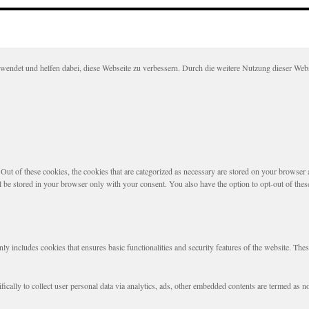
det und helfen dabei, diese Webseite zu verbessern. Durch die weitere Nutzung dieser Websei
t of these cookies, the cookies that are categorized as necessary are stored on your browser as 
l be stored in your browser only with your consent. You also have the option to opt-out of the
nly includes cookies that ensures basic functionalities and security features of the website. The
fically to collect user personal data via analytics, ads, other embedded contents are termed as 