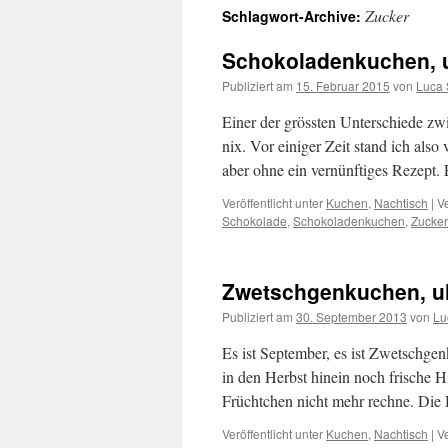
Zucker
Schlagwort-Archive:
springen
Schokoladenkuchen, u
Publiziert am
15. Februar 2015
von
Luca 
Einer der grössten Unterschiede z
nix. Vor einiger Zeit stand ich al
aber ohne ein vernünftiges Rezept.
Veröffentlicht unter
Kuchen
,
Nachtisch
|
V
Schokolade
,
Schokoladenkuchen
,
Zucker
Zwetschgenkuchen, ul
Publiziert am
30. September 2013
von
Lu
Es ist September, es ist Zwetschgen
in den Herbst hinein noch frische 
Früchtchen nicht mehr rechne. Die
Veröffentlicht unter
Kuchen
,
Nachtisch
|
V