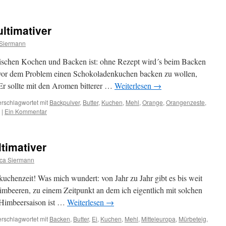
ltimativer
Siermann
wischen Kochen und Backen ist: ohne Rezept wird´s beim Backen
so vor dem Problem einen Schokoladenkuchen backen zu wollen,
 Er sollte mit den Aromen bitterer …
Weiterlesen
→
erschlagwortet mit
Backpulver
,
Butter
,
Kuchen
,
Mehl
,
Orange
,
Orangenzeste
,
|
Ein Kommentar
timativer
ca Siermann
kuchenzeit! Was mich wundert: von Jahr zu Jahr gibt es bis weit
Himbeeren, zu einem Zeitpunkt an dem ich eigentlich mit solchen
 Himbeersaison ist …
Weiterlesen
→
erschlagwortet mit
Backen
,
Butter
,
Ei
,
Kuchen
,
Mehl
,
Mitteleuropa
,
Mürbeteig
,