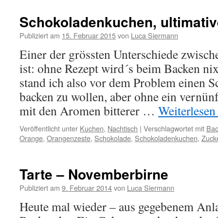
Schokoladenkuchen, ultimativ
Publiziert am
15. Februar 2015
von
Luca Siermann
Einer der grössten Unterschiede zwisc
ist: ohne Rezept wird´s beim Backen nix
stand ich also vor dem Problem einen 
backen zu wollen, aber ohne ein vernünft
mit den Aromen bitterer …
Weiterlese
Veröffentlicht unter
Kuchen
,
Nachtisch
|
Verschlagwortet mit
Bac
Orange
,
Orangenzeste
,
Schokolade
,
Schokoladenkuchen
,
Zuck
Tarte – Novemberbirne
Publiziert am
9. Februar 2014
von
Luca Siermann
Heute mal wieder – aus gegebenem Anlas