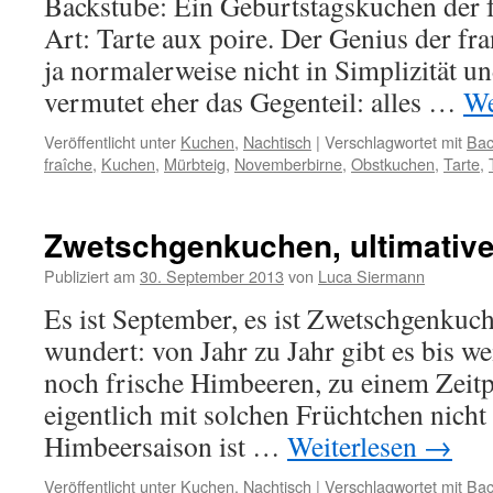
Backstube: Ein Geburtstagskuchen der 
Art: Tarte aux poire. Der Genius der fr
ja normalerweise nicht in Simplizität 
vermutet eher das Gegenteil: alles …
We
Veröffentlicht unter
Kuchen
,
Nachtisch
|
Verschlagwortet mit
Bac
fraîche
,
Kuchen
,
Mürbteig
,
Novemberbirne
,
Obstkuchen
,
Tarte
,
Zwetschgenkuchen, ultimative
Publiziert am
30. September 2013
von
Luca Siermann
Es ist September, es ist Zwetschgenkuc
wundert: von Jahr zu Jahr gibt es bis we
noch frische Himbeeren, zu einem Zeit
eigentlich mit solchen Früchtchen nicht
Himbeersaison ist …
Weiterlesen
→
Veröffentlicht unter
Kuchen
,
Nachtisch
|
Verschlagwortet mit
Bac