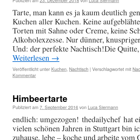
Publiziert am
23. Dezember 2018
von
Luca Siermann
Tarte, man kann es ja kaum deutlich gen
Kuchen aller Kuchen. Keine aufgeblähte
Torten mit Sahne oder Creme, keine Sc
Alkoholexzesse. Nur dünner, knuspriger
Und: der perfekte Nachtisch!Die Quitte, 
Weiterlesen
→
Veröffentlicht unter
Kuchen
,
Nachtisch
|
Verschlagwortet mit
Nac
Kommentar
Himbeertarte
Publiziert am
7. September 2016
von
Luca Siermann
endlich: umgezogen! thedailychef hat e
vielen schönen Jahren in Stuttgart bin 
zuhause, lebe – koche und arbeite vom