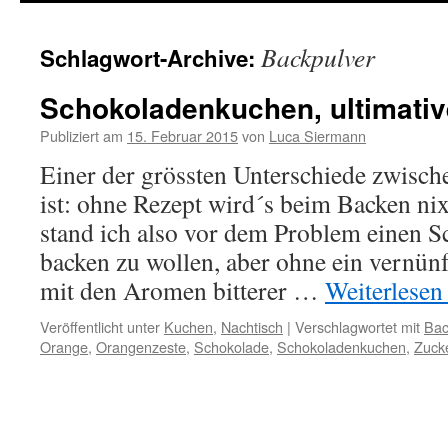
springen
Backpulver
Schlagwort-Archive:
Schokoladenkuchen, ultimativ
Publiziert am
15. Februar 2015
von
Luca Siermann
Einer der grössten Unterschiede zwisc
ist: ohne Rezept wird´s beim Backen nix
stand ich also vor dem Problem einen 
backen zu wollen, aber ohne ein vernünft
mit den Aromen bitterer …
Weiterlese
Veröffentlicht unter
Kuchen
,
Nachtisch
|
Verschlagwortet mit
Bac
Orange
,
Orangenzeste
,
Schokolade
,
Schokoladenkuchen
,
Zuck