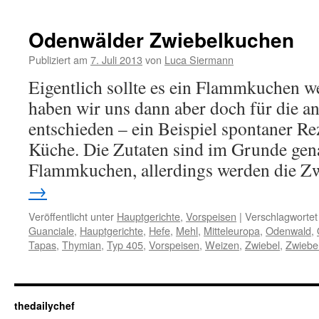
Odenwälder Zwiebelkuchen
Publiziert am
7. Juli 2013
von
Luca Siermann
Eigentlich sollte es ein Flammkuchen we
haben wir uns dann aber doch für die a
entschieden – ein Beispiel spontaner Re
Küche. Die Zutaten sind im Grunde gen
Flammkuchen, allerdings werden die 
→
Veröffentlicht unter
Hauptgerichte
,
Vorspeisen
|
Verschlagwortet
Guanciale
,
Hauptgerichte
,
Hefe
,
Mehl
,
Mitteleuropa
,
Odenwald
,
Tapas
,
Thymian
,
Typ 405
,
Vorspeisen
,
Weizen
,
Zwiebel
,
Zwiebe
thedailychef