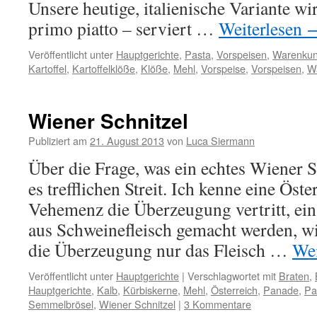
Unsere heutige, italienische Variante wi
primo piatto – serviert …
Weiterlesen
Veröffentlicht unter
Hauptgerichte
,
Pasta
,
Vorspeisen
,
Warenku
Kartoffel
,
Kartoffelklöße
,
Klöße
,
Mehl
,
Vorspeise
,
Vorspeisen
,
W
Wiener Schnitzel
Publiziert am
21. August 2013
von
Luca Siermann
Über die Frage, was ein echtes Wiener Sc
es trefflichen Streit. Ich kenne eine Öste
Vehemenz die Überzeugung vertritt, ei
aus Schweinefleisch gemacht werden, wi
die Überzeugung nur das Fleisch …
Wei
Veröffentlicht unter
Hauptgerichte
|
Verschlagwortet mit
Braten
,
Hauptgerichte
,
Kalb
,
Kürbiskerne
,
Mehl
,
Österreich
,
Panade
,
Pa
Semmelbrösel
,
Wiener Schnitzel
|
3 Kommentare