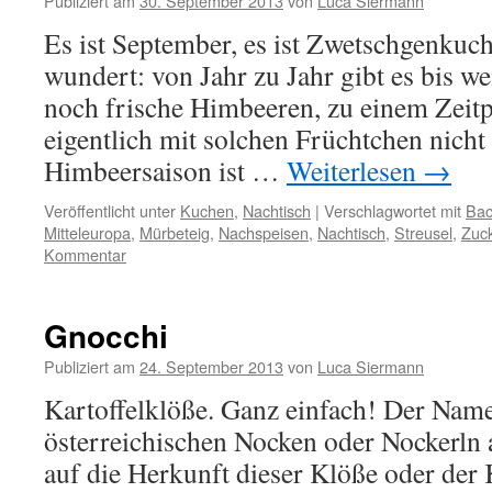
Publiziert am
30. September 2013
von
Luca Siermann
Es ist September, es ist Zwetschgenkuc
wundert: von Jahr zu Jahr gibt es bis we
noch frische Himbeeren, zu einem Zeit
eigentlich mit solchen Früchtchen nicht
Himbeersaison ist …
Weiterlesen
→
Veröffentlicht unter
Kuchen
,
Nachtisch
|
Verschlagwortet mit
Bac
Mitteleuropa
,
Mürbeteig
,
Nachspeisen
,
Nachtisch
,
Streusel
,
Zuc
Kommentar
Gnocchi
Publiziert am
24. September 2013
von
Luca Siermann
Kartoffelklöße. Ganz einfach! Der Nam
österreichischen Nocken oder Nockerln a
auf die Herkunft dieser Klöße oder der