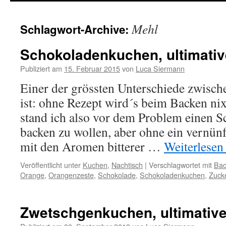
springen
Mehl
Schlagwort-Archive:
Schokoladenkuchen, ultimativ
Publiziert am
15. Februar 2015
von
Luca Siermann
Einer der grössten Unterschiede zwisc
ist: ohne Rezept wird´s beim Backen nix
stand ich also vor dem Problem einen 
backen zu wollen, aber ohne ein vernünft
mit den Aromen bitterer …
Weiterlese
Veröffentlicht unter
Kuchen
,
Nachtisch
|
Verschlagwortet mit
Bac
Orange
,
Orangenzeste
,
Schokolade
,
Schokoladenkuchen
,
Zuck
Zwetschgenkuchen, ultimative