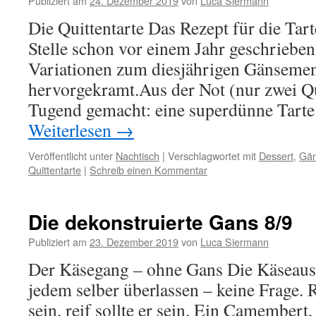
Publiziert am
24. Dezember 2019
von
Luca Siermann
Die Quittentarte Das Rezept für die Tarte
Stelle schon vor einem Jahr geschrieben
Variationen zum diesjährigen Gänseme
hervorgekramt.Aus der Not (nur zwei Qu
Tugend gemacht: eine superdünne Tart
Weiterlesen
→
Veröffentlicht unter
Nachtisch
|
Verschlagwortet mit
Dessert
,
Gä
Quittentarte
|
Schreib einen Kommentar
Die dekonstruierte Gans 8/9
Publiziert am
23. Dezember 2019
von
Luca Siermann
Der Käsegang – ohne Gans Die Käseausw
jedem selber überlassen – keine Frage. 
sein, reif sollte er sein. Ein Camembert,