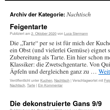
springen
Nachtisch
Archiv der Kategorie:
Feigentarte
Publiziert am
2. Oktober 2020
von
Luca Siermann
Die „Tarte“ per se ist für mich der Kuc
ein Obst (und vielerlei Gemüse) eignet s
Zubereitung als Tarte. Ein hier schon 
Klassiker: die Zwetschgentarte. Von Qui
Äpfeln und dergleichen ganz zu …
Weit
Veröffentlicht unter
Kuchen
,
Nachtisch
|
Verschlagwortet mit
Fei
Nachtisch
,
Tarte
|
Ein Kommentar
Die dekonstruierte Gans 9/9