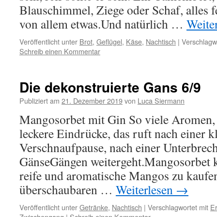
Blauschimmel, Ziege oder Schaf, alles 
von allem etwas.Und natürlich …
Weite
Veröffentlicht unter
Brot
,
Geflügel
,
Käse
,
Nachtisch
|
Verschlagwo
Schreib einen Kommentar
Die dekonstruierte Gans 6/9
Publiziert am
21. Dezember 2019
von
Luca Siermann
Mangosorbet mit Gin So viele Aromen, s
leckere Eindrücke, das ruft nach einer k
Verschnaufpause, nach einer Unterbrec
GänseGängen weitergeht.Mangosorbet k
reife und aromatische Mangos zu kaufen
überschaubaren …
Weiterlesen
→
Veröffentlicht unter
Getränke
,
Nachtisch
|
Verschlagwortet mit
Er
Zwischengang
|
Schreib einen Kommentar