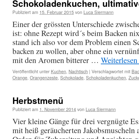
Schokoladenkuchen, ultimativ
Publiziert am
15. Februar 2015
von
Luca Siermann
Einer der grössten Unterschiede zwisc
ist: ohne Rezept wird´s beim Backen nix
stand ich also vor dem Problem einen 
backen zu wollen, aber ohne ein vernünft
mit den Aromen bitterer …
Weiterlese
Veröffentlicht unter
Kuchen
,
Nachtisch
|
Verschlagwortet mit
Bac
Orange
,
Orangenzeste
,
Schokolade
,
Schokoladenkuchen
,
Zuck
Herbstmenü
Publiziert am
1. November 2014
von
Luca Siermann
Vier kleine Gänge für drei vergnügte E
mit heiß geräucherten Jakobsmuscheln a