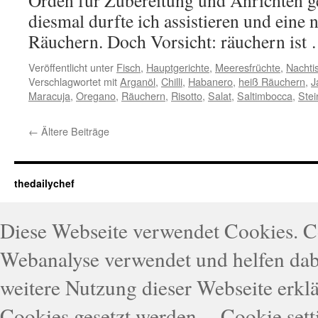
Orden für Zubereitung und Anrichten ge
diesmal durfte ich assistieren und eine 
Räuchern. Doch Vorsicht: räuchern ist
Veröffentlicht unter
Fisch
,
Hauptgerichte
,
Meeresfrüchte
,
Nachti
Verschlagwortet mit
Arganöl
,
Chilli
,
Habanero
,
heiß Räuchern
,
J
Maracuja
,
Oregano
,
Räuchern
,
Risotto
,
Salat
,
Saltimbocca
,
Stei
←
Ältere Beiträge
thedailychef
Diese Webseite verwendet Cookies. 
Webanalyse verwendet und helfen dabe
weitere Nutzung dieser Webseite erklä
Cookies gesetzt werden.
Cookie sett