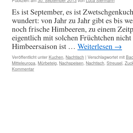
Publiziert am
30. September 2013
von
Luca Siermann
Es ist September, es ist Zwetschgenkuc
wundert: von Jahr zu Jahr gibt es bis we
noch frische Himbeeren, zu einem Zeit
eigentlich mit solchen Früchtchen nicht
Himbeersaison ist …
Weiterlesen
→
Veröffentlicht unter
Kuchen
,
Nachtisch
|
Verschlagwortet mit
Bac
Mitteleuropa
,
Mürbeteig
,
Nachspeisen
,
Nachtisch
,
Streusel
,
Zuc
Kommentar