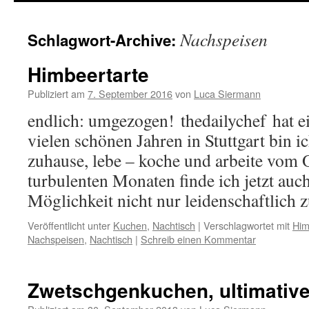
springen
Nachspeisen
Schlagwort-Archive:
Himbeertarte
Publiziert am
7. September 2016
von
Luca Siermann
endlich: umgezogen! thedailychef hat e
vielen schönen Jahren in Stuttgart bin 
zuhause, lebe – koche und arbeite vom
turbulenten Monaten finde ich jetzt auc
Möglichkeit nicht nur leidenschaftlich
Veröffentlicht unter
Kuchen
,
Nachtisch
|
Verschlagwortet mit
Him
Nachspeisen
,
Nachtisch
|
Schreib einen Kommentar
Zwetschgenkuchen, ultimative