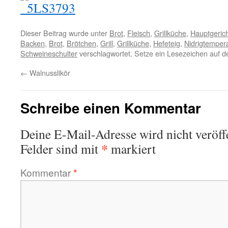
Dieser Beitrag wurde unter
Brot
,
Fleisch
,
Grillküche
,
Hauptgeric
Backen
,
Brot
,
Brötchen
,
Grill
,
Grillküche
,
Hefeteig
,
Nidrigtempera
Schweineschulter
verschlagwortet. Setze ein Lesezeichen auf 
←
Walnusslikör
Schreibe einen Kommentar
Deine E-Mail-Adresse wird nicht veröffe
*
Felder sind mit
markiert
Kommentar
*