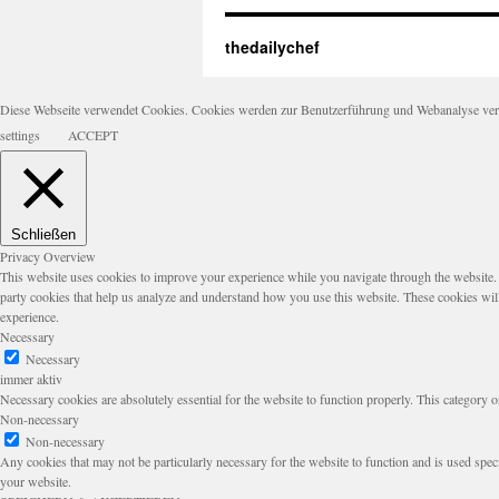
thedailychef
Diese Webseite verwendet Cookies. Cookies werden zur Benutzerführung und Webanalyse verwen
settings
ACCEPT
Schließen
Privacy Overview
This website uses cookies to improve your experience while you navigate through the website. Ou
party cookies that help us analyze and understand how you use this website. These cookies wil
experience.
Necessary
Necessary
immer aktiv
Necessary cookies are absolutely essential for the website to function properly. This category o
Non-necessary
Non-necessary
Any cookies that may not be particularly necessary for the website to function and is used speci
your website.