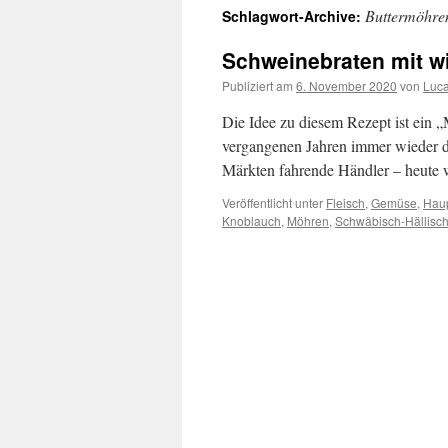
Buttermöhre
Schlagwort-Archive:
springen
Schweinebraten mit w
Publiziert am
6. November 2020
von
Luc
Die Idee zu diesem Rezept ist ein „
vergangenen Jahren immer wieder di
Märkten fahrende Händler – heut
Veröffentlicht unter
Fleisch
,
Gemüse
,
Haup
Knoblauch
,
Möhren
,
Schwäbisch-Hällisc