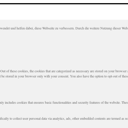
det und helfen dabei, diese Webseite zu verbessern. Durch die weitere Nutzung dieser Websei
t of these cookies, the cookies that are categorized as necessary are stored on your browser as 
l be stored in your browser only with your consent. You also have the option to opt-out of the
nly includes cookies that ensures basic functionalities and security features of the website. The
fically to collect user personal data via analytics, ads, other embedded contents are termed as 