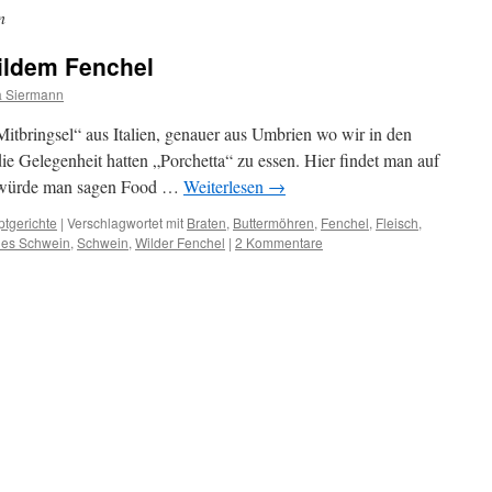
n
ildem Fenchel
a Siermann
Mitbringsel“ aus Italien, genauer aus Umbrien wo wir in den
e Gelegenheit hatten „Porchetta“ zu essen. Hier findet man auf
e würde man sagen Food …
Weiterlesen
→
tgerichte
|
Verschlagwortet mit
Braten
,
Buttermöhren
,
Fenchel
,
Fleisch
,
hes Schwein
,
Schwein
,
Wilder Fenchel
|
2 Kommentare