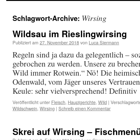
springen
Wirsing
Schlagwort-Archive:
Wildsau im Rieslingwirsing
Publiziert am
27. November 2018
von
Luca Siermann
Regeln sind ja dazu da gelegentlich – s
gebrochen zu werden. Unsere zu breche
Wild immer Rotwein.“ Nö! Die heimisch
Odenwald, vom Jäger unseres Vertrauens
Keule: sehr vielversprechend! Definiti
Veröffentlicht unter
Fleisch
,
Hauptgerichte
,
Wild
|
Verschlagworte
Wildschwein
,
Wirsing
|
Schreib einen Kommentar
Skrei auf Wirsing – Fischmenü