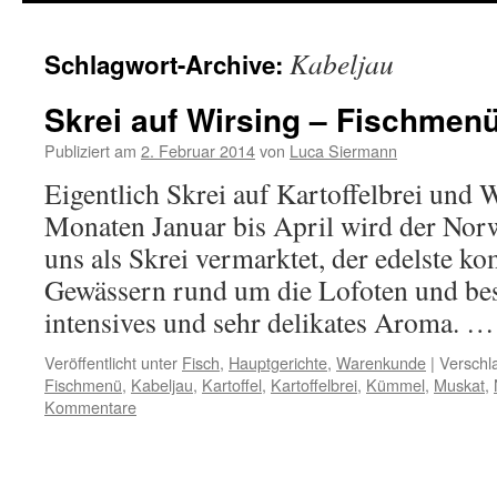
springen
Kabeljau
Schlagwort-Archive:
Skrei auf Wirsing – Fischmenü
Publiziert am
2. Februar 2014
von
Luca Siermann
Eigentlich Skrei auf Kartoffelbrei und 
Monaten Januar bis April wird der Nor
uns als Skrei vermarktet, der edelste k
Gewässern rund um die Lofoten und bes
intensives und sehr delikates Aroma. 
Veröffentlicht unter
Fisch
,
Hauptgerichte
,
Warenkunde
|
Verschl
Fischmenü
,
Kabeljau
,
Kartoffel
,
Kartoffelbrei
,
Kümmel
,
Muskat
,
Kommentare