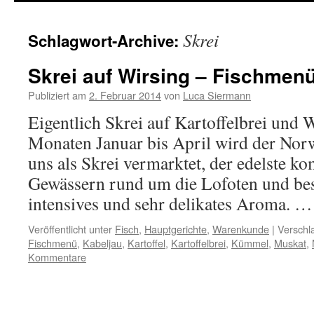
springen
Skrei
Schlagwort-Archive:
Skrei auf Wirsing – Fischmenü
Publiziert am
2. Februar 2014
von
Luca Siermann
Eigentlich Skrei auf Kartoffelbrei und 
Monaten Januar bis April wird der Nor
uns als Skrei vermarktet, der edelste k
Gewässern rund um die Lofoten und bes
intensives und sehr delikates Aroma. 
Veröffentlicht unter
Fisch
,
Hauptgerichte
,
Warenkunde
|
Verschl
Fischmenü
,
Kabeljau
,
Kartoffel
,
Kartoffelbrei
,
Kümmel
,
Muskat
,
Kommentare