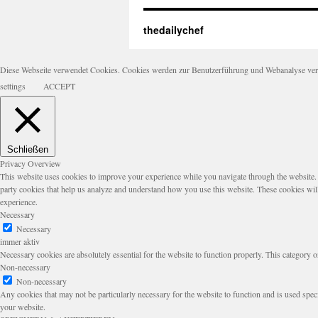
thedailychef
Diese Webseite verwendet Cookies. Cookies werden zur Benutzerführung und Webanalyse verwen
settings
ACCEPT
Schließen
Privacy Overview
This website uses cookies to improve your experience while you navigate through the website. Ou
party cookies that help us analyze and understand how you use this website. These cookies wil
experience.
Necessary
Necessary
immer aktiv
Necessary cookies are absolutely essential for the website to function properly. This category o
Non-necessary
Non-necessary
Any cookies that may not be particularly necessary for the website to function and is used speci
your website.