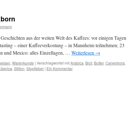
kborn
iermann
t Geschichten aus der weiten Welt des Kaffees: vor einigen Tagen
tasting – einer Kaffeeverkostung – in Mannheim teilnehmen; 23
ien und Mexico: alles Einzellagen, …
Weiterlesen
→
peisen
,
Warenkunde
|
Verschlagwortet mit
Arabica
,
Brot
,
Butter
,
Canephora
,
Liberica
,
Stilton
,
Stopfleber
|
Ein Kommentar