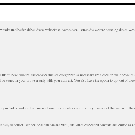
det und helfen dabei, diese Webseite zu verbessern. Durch die weitere Nutzung dieser Websei
t of these cookies, the cookies that are categorized as necessary are stored on your browser as 
l be stored in your browser only with your consent. You also have the option to opt-out of the
nly includes cookies that ensures basic functionalities and security features of the website. The
fically to collect user personal data via analytics, ads, other embedded contents are termed as 