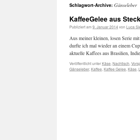
Gänseleber
Schlagwort-Archive:
springen
KaffeeGelee aus Stec
Publiziert am
9. Januar 2014
von
Luca S
Aus meiner kleinen, losen Serie mi
durfte ich mal wieder an einem Cup
aktuelle Kaffees aus Brasilien, Ind
Veröffentlicht unter
Käse
,
Nachtisch
,
Vors
Gänseleber
,
Kaffee
,
Kaffee Gelee
,
Käse
,