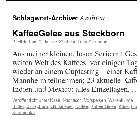
springen
Arabica
Schlagwort-Archive:
KaffeeGelee aus Steckborn
Publiziert am
9. Januar 2014
von
Luca Siermann
Aus meiner kleinen, losen Serie mit Ges
weiten Welt des Kaffees: vor einigen Ta
wieder an einem Cuptasting – einer Kaf
Mannheim teilnehmen; 23 aktuelle Kaffe
Indien und Mexico: alles Einzellagen,
Veröffentlicht unter
Käse
,
Nachtisch
,
Vorspeisen
,
Warenkunde
|
Butter
,
Canephora
,
Gänseleber
,
Kaffee
,
Kaffee Gelee
,
Käse
,
Lib
Kommentar