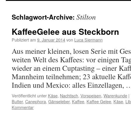
springen
Stilton
Schlagwort-Archive:
KaffeeGelee aus Steckborn
Publiziert am
9. Januar 2014
von
Luca Siermann
Aus meiner kleinen, losen Serie mit Ges
weiten Welt des Kaffees: vor einigen Ta
wieder an einem Cuptasting – einer Kaf
Mannheim teilnehmen; 23 aktuelle Kaffe
Indien und Mexico: alles Einzellagen,
Veröffentlicht unter
Käse
,
Nachtisch
,
Vorspeisen
,
Warenkunde
|
Butter
,
Canephora
,
Gänseleber
,
Kaffee
,
Kaffee Gelee
,
Käse
,
Lib
Kommentar