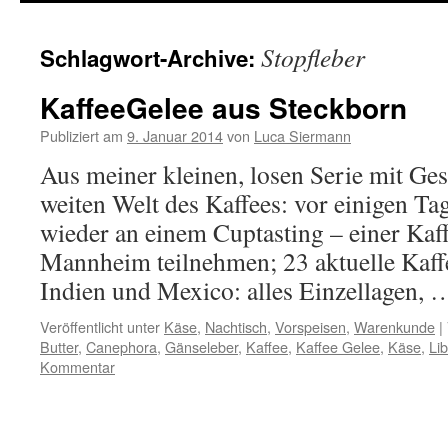
springen
Stopfleber
Schlagwort-Archive:
KaffeeGelee aus Steckborn
Publiziert am
9. Januar 2014
von
Luca Siermann
Aus meiner kleinen, losen Serie mit Ges
weiten Welt des Kaffees: vor einigen Ta
wieder an einem Cuptasting – einer Kaf
Mannheim teilnehmen; 23 aktuelle Kaffe
Indien und Mexico: alles Einzellagen,
Veröffentlicht unter
Käse
,
Nachtisch
,
Vorspeisen
,
Warenkunde
|
Butter
,
Canephora
,
Gänseleber
,
Kaffee
,
Kaffee Gelee
,
Käse
,
Lib
Kommentar