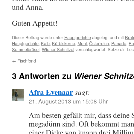
und Anna.
Guten Appetit!
Dieser Beitrag wurde unter
Hauptgerichte
abgelegt und mit
Brat
Hauptgerichte
,
Kalb
,
Kürbiskerne
,
Mehl
,
Österreich
,
Panade
,
Pa
Semmelbrösel
,
Wiener Schnitzel
verschlagwortet. Setze ein Le
←
Fischfond
3 Antworten zu
Wiener Schnitz
Afra Evenaar
sagt:
21. August 2013 um 15:08 Uhr
Am besten gefällt mir, dass deine 
megadünn sind. Oft bekommt man 
einer Dicke von knapp drei Millim