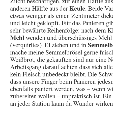
Zucht beschäftigen, zur einen Hälfte a
Keule
anderen Hälfte aus der
. Beide Va
etwas weniger als einen Zentimeter dick
und leicht geklopft. Für das Panieren gi
sehr bewährte Reihenfolge: nach dem K
Mehl
wenden und überschüssiges Mehl 
Ei
Semmelb
(verquirltes)
ziehen und in
mache meine Semmelbrösel gerne frisc
Weißbrot, die gekauften sind nur eine 
Arbeitsgang darauf achten dass sich all
kein Fleisch unbedeckt bleibt. Die Schwi
dass unsere Finger beim Panieren jedes
ebenfalls paniert werden, was – wenn 
zubereiten wollen – unpraktisch ist. Ein
an jeder Station kann da Wunder wirken