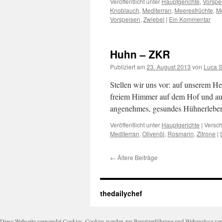
Veröffentlicht unter
Hauptgerichte
,
Vorspe
Knoblauch
,
Mediterran
,
Meeresfrüchte
,
M
Vorspeisen
,
Zwiebel
|
Ein Kommentar
Huhn – ZKR
Publiziert am
23. August 2013
von
Luca 
Stellen wir uns vor: auf unserem H
freiem Himmer auf dem Hof und auf 
angenehmes, gesundes Hühnerleben.
Veröffentlicht unter
Hauptgerichte
|
Versch
Mediterran
,
Olivenöl
,
Rosmarin
,
Zitrone
|
←
Ältere Beiträge
thedailychef
Diese Webseite verwendet Cookies. Cookies werden zur Benutzerführung und Webanalyse verwen