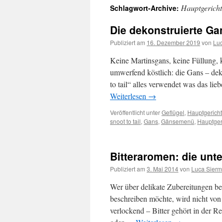
Hauptgerich
Schlagwort-Archive:
springen
Die dekonstruierte Ga
Publiziert am
16. Dezember 2019
von
Lu
Keine Martinsgans, keine Füllung, k
umwerfend köstlich: die Gans – deko
to tail“ alles verwendet was das lie
Weiterlesen
→
Veröffentlicht unter
Geflügel
,
Hauptgerich
snoot to tail
,
Gans
,
Gänsemenü
,
Hauptger
Bitteraromen: die unte
Publiziert am
3. Mai 2014
von
Luca Sier
Wer über delikate Zubereitungen be
beschreiben möchte, wird nicht von
verlockend – Bitter gehört in der