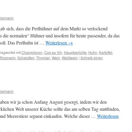
Siermann
gab sich, dass die Perlhühner auf dem Markt so verlockend
ls die normalen“ Hühner und insofern für heute passender, da das
soll. Das Perlhuhn ist …
Weiterlesen
→
lagwortet mit
Champignon
,
Coq au Vin
,
Hauptgerichte
,
Huhn
,
Kartoffel
,
Rosmarin
,
Schalotten
,
Thymian
,
Wein
,
Weißwein
|
Schreib einen
Siermann
aben wir ja schon Anfang August gesorgt, indem wir den
klichen Welt unserer Küche sollte das am selben Tag stattfinden,
und Meerestiere separat einkaufen. Welche dieser …
Weiterlesen