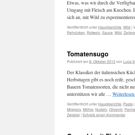
Etwas, was wir durch die Verfügbarke
Umgang mit Fleisch am Knochen. Es 
sich an, mit Wild zu experimentier
Veröffentlicht unter
Hauptgerichte
,
Wild
|
V
Rehrücken
,
Rotwein
,
Sauce
,
Wild
,
Zerleg
Tomatensugo
Publiziert am
8. Oktober 2013
von
Luca S
Der Klassiker der italiensichen Küc
Herbsttagen gibt es noch reife, ge
Bauern Tomatensorten, die nicht n
unterstützen wir alle …
Weiterlese
Veröffentlicht unter
Hauptgerichte
,
Pasta
|
Mirepoix
,
Möhre
,
Nudeln
,
Olivenöl
,
Parme
Zwiebel
|
Schreib einen Kommentar