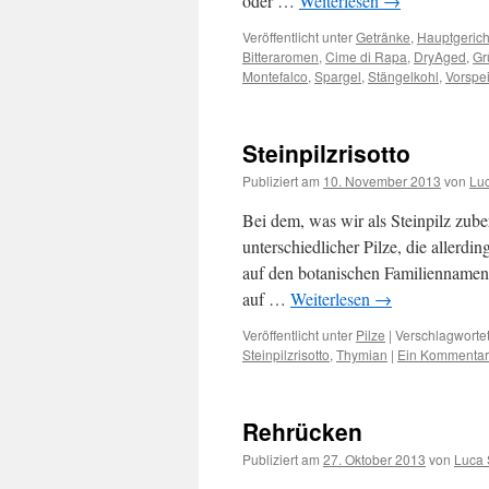
oder …
Weiterlesen
→
Veröffentlicht unter
Getränke
,
Hauptgerich
Bitteraromen
,
Cime di Rapa
,
DryAged
,
Gr
Montefalco
,
Spargel
,
Stängelkohl
,
Vorspe
Steinpilzrisotto
Publiziert am
10. November 2013
von
Lu
Bei dem, was wir als Steinpilz zube
unterschiedlicher Pilze, die allerd
auf den botanischen Familiennamen 
auf …
Weiterlesen
→
Veröffentlicht unter
Pilze
|
Verschlagwortet
Steinpilzrisotto
,
Thymian
|
Ein Kommentar
Rehrücken
Publiziert am
27. Oktober 2013
von
Luca 