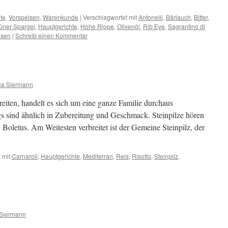
te
,
Vorspeisen
,
Warenkunde
|
Verschlagwortet mit
Antonelli
,
Bärlauch
,
Bitter
,
üner Spargel
,
Hauptgerichte
,
Hohe Rippe
,
Olivenöl
,
Rib Eye
,
Sagrantino di
isen
|
Schreib einen Kommentar
ca Siermann
reiten, handelt es sich um eine ganze Familie durchaus
ings sind ähnlich in Zubereitung und Geschmack. Steinpilze hören
Boletus. Am Weitesten verbreitet ist der Gemeine Steinpilz, der
 mit
Carnaroli
,
Hauptgerichte
,
Mediterran
,
Reis
,
Risotto
,
Steinpilz
,
Siermann