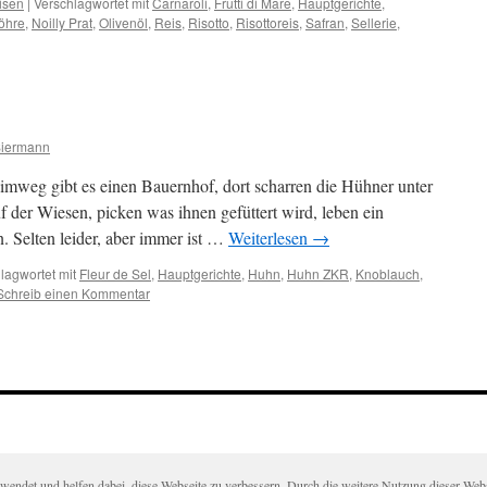
isen
|
Verschlagwortet mit
Carnaroli
,
Frutti di Mare
,
Hauptgerichte
,
öhre
,
Noilly Prat
,
Olivenöl
,
Reis
,
Risotto
,
Risottoreis
,
Safran
,
Sellerie
,
Siermann
eimweg gibt es einen Bauernhof, dort scharren die Hühner unter
der Wiesen, picken was ihnen gefüttert wird, leben ein
 Selten leider, aber immer ist …
Weiterlesen
→
lagwortet mit
Fleur de Sel
,
Hauptgerichte
,
Huhn
,
Huhn ZKR
,
Knoblauch
,
Schreib einen Kommentar
det und helfen dabei, diese Webseite zu verbessern. Durch die weitere Nutzung dieser Websei