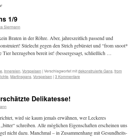
te
ns 1/9
ca Siermann
ein Braten in der Röhre. Aber, jahreszeitlich passend und
nstruiert! Stielecht gegen den Strich gebürstet und “from snoot*
be Tier herzugeben bereit ist! (bessergesagt, schließlich …
te
,
Innereien
,
Vorspeisen
|
Verschlagwortet mit
dekonstruierte Gans
,
from
ichte
,
Martinsgans
,
Vorspeisen
|
3 Kommentare
rschätzte Delikatesse!
mann
richtet, wird sie kaum jemals erwähnen, wer Leckeres
 „bitter“ schreiben. Alle möglichen Eigenschaften erscheinen uns
 Regel nicht dazu. Manchmal – in Zusammenhang mit Gesundheits-