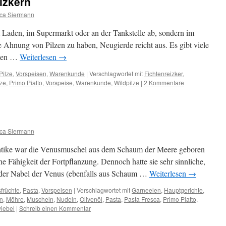
izkern
ca Siermann
 im Laden, im Supermarkt oder an der Tankstelle ab, sondern im
e Ahnung von Pilzen zu haben, Neugierde reicht aus. Es gibt viele
agen …
Weiterlesen
→
Pilze
,
Vorspeisen
,
Warenkunde
|
Verschlagwortet mit
Fichtenreizker
,
lze
,
Primo Piatto
,
Vorspeise
,
Warenkunde
,
Wildpilze
|
2 Kommentare
ca Siermann
tike war die Venusmuschel aus dem Schaum der Meere geboren
e Fähigkeit der Fortpflanzung. Dennoch hatte sie sehr sinnliche,
 der Nabel der Venus (ebenfalls aus Schaum …
Weiterlesen
→
früchte
,
Pasta
,
Vorspeisen
|
Verschlagwortet mit
Garneelen
,
Hauptgerichte
,
an
,
Möhre
,
Muscheln
,
Nudeln
,
Olivenöl
,
Pasta
,
Pasta Fresca
,
Primo Piatto
,
iebel
|
Schreib einen Kommentar