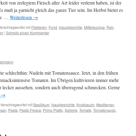
it von zerlegtem Fleisch aller Art leider verlernt haben, ist der
muß ja garnicht gleich das ganze Tier sein. Im Herbst bietet es
en: …
Weiterlesen
→
erschlagwortet mit
Filetieren
,
Fond
,
Hauptgerichte
,
Mitteleuropa
,
Reh
,
en
|
Schreib einen Kommentar
iermann
he schlechthin: Nudeln mit Tomatensauce. Jetzt, in den frühen
schmacksintensive Tomaten. Im Übrigen kultivieren immer mehr
ur lecker aussehen, sondern auch überragend schmecken. Gerne
n
→
Verschlagwortet mit
Basilikum
,
Hauptgerichte
,
Knoblauch
,
Mediterran
,
san
,
Pasta
,
Pasta Fresca
,
Primo Piatto
,
Sellerie
,
Tomate
,
Tomatensugo
,