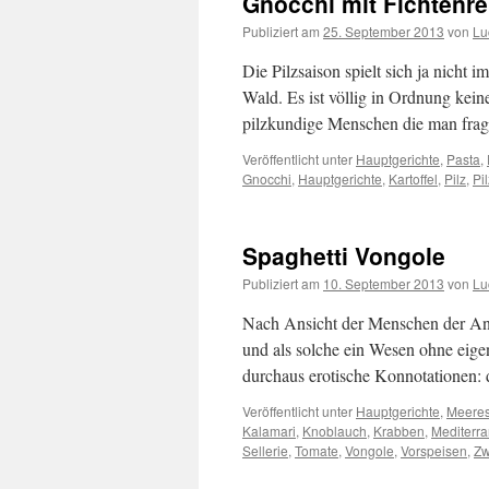
Gnocchi mit Fichtenre
Publiziert am
25. September 2013
von
Lu
Die Pilzsaison spielt sich ja nicht
Wald. Es ist völlig in Ordnung kein
pilzkundige Menschen die man fr
Veröffentlicht unter
Hauptgerichte
,
Pasta
,
Gnocchi
,
Hauptgerichte
,
Kartoffel
,
Pilz
,
Pi
Spaghetti Vongole
Publiziert am
10. September 2013
von
Lu
Nach Ansicht der Menschen der An
und als solche ein Wesen ohne eigen
durchaus erotische Konnotationen:
Veröffentlicht unter
Hauptgerichte
,
Meeres
Kalamari
,
Knoblauch
,
Krabben
,
Mediterr
Sellerie
,
Tomate
,
Vongole
,
Vorspeisen
,
Zw