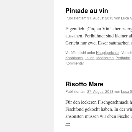
Pintade au vin
Publiziert am
31. August 2013
von
Luca 
Eigentlich „Coq au Vin“ aber es er
aussahen. Perlhühner sind kleiner a
Gericht nur zwei Esser sattmachen 
Veröffentlicht unter
Hauptgerichte
|
Versch
Knoblauch
,
Lauch
,
Mediterran
,
Perlhuhn
,
Kommentar
Risotto Mare
Publiziert am
27. August 2013
von
Luca 
Für den leckeren Fischgeschmack h
Fischfond gekocht haben. In der wir
ansonsten müssen wir eben Fische 
→