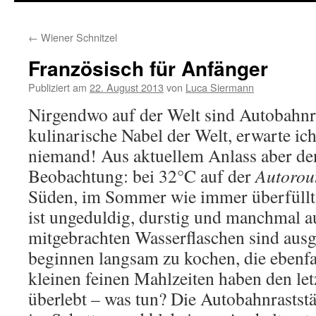
springen
←
Wiener Schnitzel
Französisch für Anfänger
Publiziert am
22. August 2013
von
Luca Siermann
Nirgendwo auf der Welt sind Autobahnra
kulinarische Nabel der Welt, erwarte ich
niemand! Aus aktuellem Anlass aber de
Beobachtung: bei 32°C auf der
Autorout
Süden, im Sommer wie immer überfüllt
ist ungeduldig, durstig und manchmal a
mitgebrachten Wasserflaschen sind aus
beginnen langsam zu kochen, die ebenfa
kleinen feinen Mahlzeiten haben den let
überlebt – was tun? Die Autobahnraststä