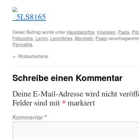
Dieser Beitrag wurde unter
Hauptgerichte
,
Innereien
,
Pasta
,
Pil
Fettuccine
,
Lamm
,
Lammbries
,
Morcheln
,
Pasta
verschlagwortet
Permalink
.
←
Rhabarbertarte
Schreibe einen Kommentar
Deine E-Mail-Adresse wird nicht veröffe
*
Felder sind mit
markiert
Kommentar
*