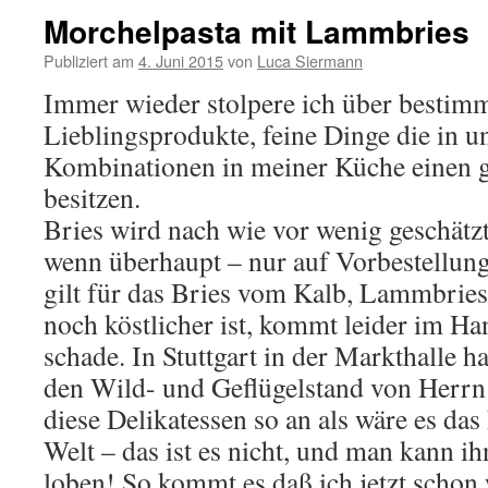
Morchelpasta mit Lammbries
Publiziert am
4. Juni 2015
von
Luca Siermann
Immer wieder stolpere ich über bestimm
Lieblingsprodukte, feine Dinge die in u
Kombinationen in meiner Küche einen g
besitzen.
Bries wird nach wie vor wenig geschätzt
wenn überhaupt – nur auf Vorbestellu
gilt für das Bries vom Kalb, Lammbries
noch köstlicher ist, kommt leider im H
schade. In Stuttgart in der Markthalle 
den Wild- und Geflügelstand von Herrn 
diese Delikatessen so an als wäre es da
Welt – das ist es nicht, und man kann ih
loben! So kommt es daß ich jetzt schon 