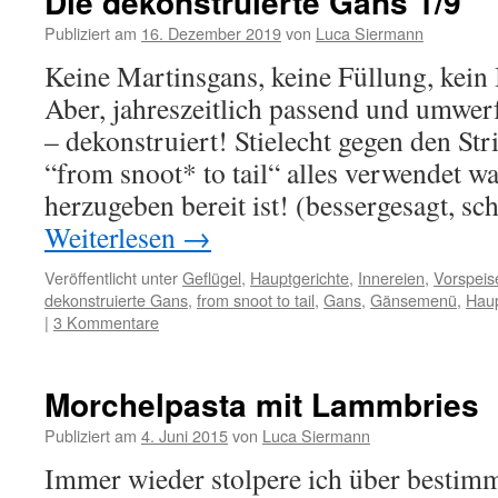
Die dekonstruierte Gans 1/9
Publiziert am
16. Dezember 2019
von
Luca Siermann
Keine Martinsgans, keine Füllung, kein 
Aber, jahreszeitlich passend und umwerf
– dekonstruiert! Stielecht gegen den Str
“from snoot* to tail“ alles verwendet wa
herzugeben bereit ist! (bessergesagt, sc
Weiterlesen
→
Veröffentlicht unter
Geflügel
,
Hauptgerichte
,
Innereien
,
Vorspeis
dekonstruierte Gans
,
from snoot to tail
,
Gans
,
Gänsemenü
,
Haup
|
3 Kommentare
Morchelpasta mit Lammbries
Publiziert am
4. Juni 2015
von
Luca Siermann
Immer wieder stolpere ich über bestimm