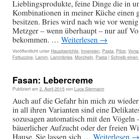
Lieblingsprodukte, feine Dinge die in u
Kombinationen in meiner Küche einen g
besitzen. Bries wird nach wie vor wenig 
Metzger – wenn überhaupt – nur auf Vo
bekommen. …
Weiterlesen
→
Veröffentlicht unter
Hauptgerichte
,
Innereien
,
Pasta
,
Pilze
,
Vors
Fettuccine
,
Lamm
,
Lammbries
,
Morcheln
,
Pasta
|
Schreib eine
Fasan: Lebercreme
Publiziert am
2. April 2015
von
Luca Siermann
Auch auf die Gefahr hin mich zu wieder
in all ihren Varianten sind eine Delika
sozusagen automatisch mit den Vögeln –
bäuerlicher Aufzucht oder der freien W
Hause. Sie lassen sich …
Weiterlesen