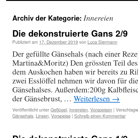
springen
Innereien
Archiv der Kategorie:
Die dekonstruierte Gans 2/9
Publiziert am
17. Dezember 2019
von
Luca Siermann
Der gefüllte Gänsehals (nach einer Reze
Martina&Moritz) Den grössten Teil des
dem Auskochen haben wir bereits zu Rill
zwei Esslöffel nehmen wir davon für di
Gänsehalses. Außerdem:200g Kalbfleisch
der Gänsebrust, …
Weiterlesen
→
Veröffentlicht unter
Geflügel
,
Innereien
,
Vorspeisen
|
Verschlagw
Gänsehals
,
Linsen
,
Vorspeise
|
Schreib einen Kommentar