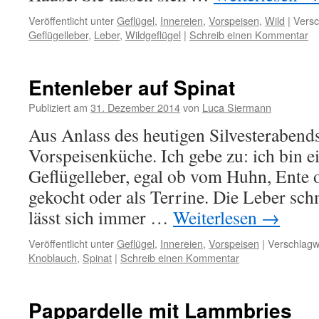
Veröffentlicht unter
Geflügel
,
Innereien
,
Vorspeisen
,
Wild
|
Versc
Geflügelleber
,
Leber
,
Wildgeflügel
|
Schreib einen Kommentar
Entenleber auf Spinat
Publiziert am
31. Dezember 2014
von
Luca Siermann
Aus Anlass des heutigen Silvesterabends
Vorspeisenküche. Ich gebe zu: ich bin e
Geflügelleber, egal ob vom Huhn, Ente 
gekocht oder als Terrine. Die Leber sch
lässt sich immer …
Weiterlesen
→
Veröffentlicht unter
Geflügel
,
Innereien
,
Vorspeisen
|
Verschlagw
Knoblauch
,
Spinat
|
Schreib einen Kommentar
Pappardelle mit Lammbries