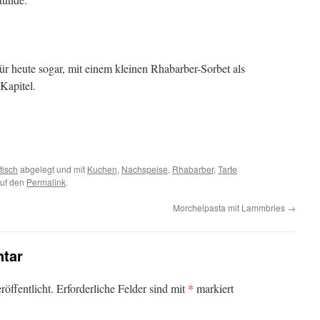
ür heute sogar, mit einem kleinen Rhabarber-Sorbet als
 Kapitel.
tisch
abgelegt und mit
Kuchen
,
Nachspeise
,
Rhabarber
,
Tarte
auf den
Permalink
.
Morchelpasta mit Lammbries
→
tar
*
öffentlicht.
Erforderliche Felder sind mit
markiert