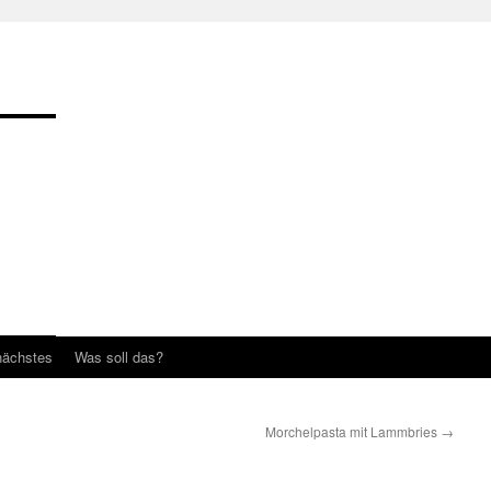
nächstes
Was soll das?
Morchelpasta mit Lammbries
→