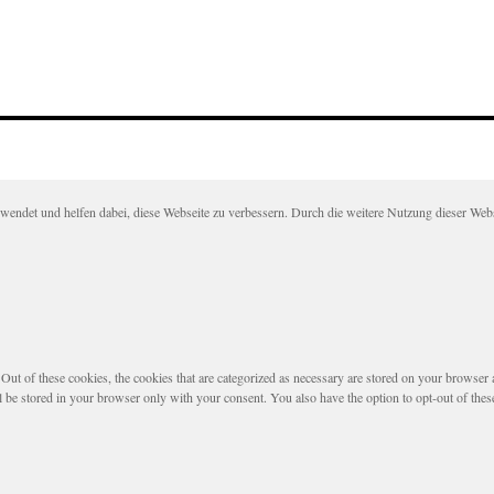
det und helfen dabei, diese Webseite zu verbessern. Durch die weitere Nutzung dieser Websei
t of these cookies, the cookies that are categorized as necessary are stored on your browser as 
l be stored in your browser only with your consent. You also have the option to opt-out of the