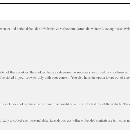
det und helfen dabei, diese Webseite zu verbessern. Durch die weitere Nutzung dieser Websei
t of these cookies, the cookies that are categorized as necessary are stored on your browser as 
l be stored in your browser only with your consent. You also have the option to opt-out of the
nly includes cookies that ensures basic functionalities and security features of the website. The
fically to collect user personal data via analytics, ads, other embedded contents are termed as 