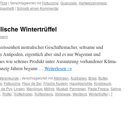
Pilze
|
Verschlagwortet mit
Fettuccine
,
Guanciale
,
Hartweizengriess
,
Spaghetti
|
Schreib einen Kommentar
ische Wintertrüffel
rmann
rissenheit australischer Geschäftemacher, seltsame und
 Antipoden, eigentlich aber sind es nur Wagemut und
ches wie seltenes Produkt unter Ausnutzung vorhandener Klima-
zwanzig Jahren begann …
Weiterlesen
→
Warenkunde
|
Verschlagwortet mit
Alblinsen
,
Australien
,
Bries
,
Butter
,
fo
,
Fettuccine
,
Fleur de Sel
,
Frische Nudeln
,
Hauptgerichte
,
Knoblauch
,
s de Puy
,
Linsen
,
Manjimup
,
Möhre
,
Muskat
,
Parmesan
,
Pasta Fresca
,
Sahne
,
o
,
Trüffel
,
Trüffelhobel
,
Trüffelmenü
,
Vorspeise
,
Weißbrot
,
Wintertrüffel
|
7