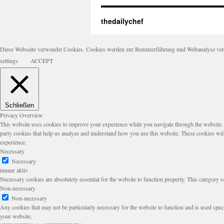
thedailychef
Diese Webseite verwendet Cookies. Cookies werden zur Benutzerführung und Webanalyse verwen
settings
ACCEPT
Schließen
Privacy Overview
This website uses cookies to improve your experience while you navigate through the website. Ou
party cookies that help us analyze and understand how you use this website. These cookies wil
experience.
Necessary
Necessary
immer aktiv
Necessary cookies are absolutely essential for the website to function properly. This category o
Non-necessary
Non-necessary
Any cookies that may not be particularly necessary for the website to function and is used speci
your website.