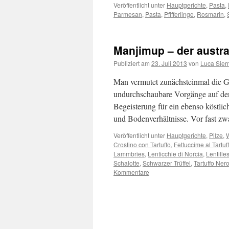
Veröffentlicht unter
Hauptgerichte
,
Pasta
,
Parmesan
,
Pasta
,
Pfifferlinge
,
Rosmarin
,
Manjimup – der austral
Publiziert am
23. Juli 2013
von
Luca Sie
Man vermutet zunächsteinmal die Ge
undurchschaubare Vorgänge auf den
Begeisterung für ein ebenso köstli
und Bodenverhältnisse. Vor fast 
Veröffentlicht unter
Hauptgerichte
,
Pilze
,
Crostino con Tartuffo
,
Fettuccime al Tartuf
Lammbries
,
Lenticchie di Norcia
,
Lentille
Schalotte
,
Schwarzer Trüffel
,
Tartuffo Ner
Kommentare