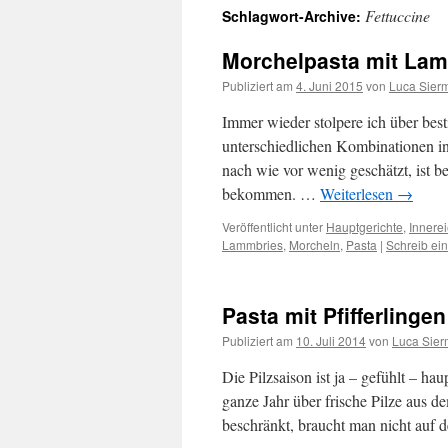
Fettuccine
Schlagwort-Archive:
springen
Morchelpasta mit La
Publiziert am
4. Juni 2015
von
Luca Sier
Immer wieder stolpere ich über best
unterschiedlichen Kombinationen in
nach wie vor wenig geschätzt, ist 
bekommen. …
Weiterlesen
→
Veröffentlicht unter
Hauptgerichte
,
Innere
Lammbries
,
Morcheln
,
Pasta
|
Schreib ei
Pasta mit Pfifferlingen
Publiziert am
10. Juli 2014
von
Luca Sie
Die Pilzsaison ist ja – gefühlt – ha
ganze Jahr über frische Pilze aus d
beschränkt, braucht man nicht auf