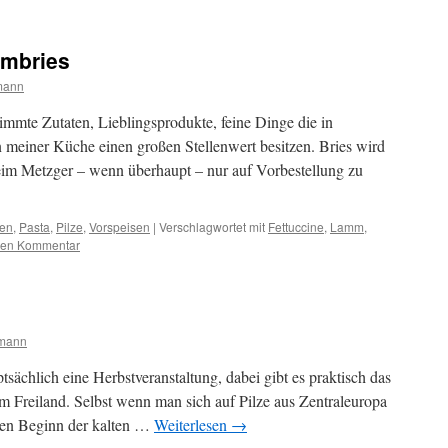
mmbries
mann
immte Zutaten, Lieblingsprodukte, feine Dinge die in
 meiner Küche einen großen Stellenwert besitzen. Bries wird
beim Metzger – wenn überhaupt – nur auf Vorbestellung zu
ien
,
Pasta
,
Pilze
,
Vorspeisen
|
Verschlagwortet mit
Fettuccine
,
Lamm
,
nen Kommentar
rmann
uptsächlich eine Herbstveranstaltung, dabei gibt es praktisch das
em Freiland. Selbst wenn man sich auf Pilze aus Zentraleuropa
 den Beginn der kalten …
Weiterlesen
→