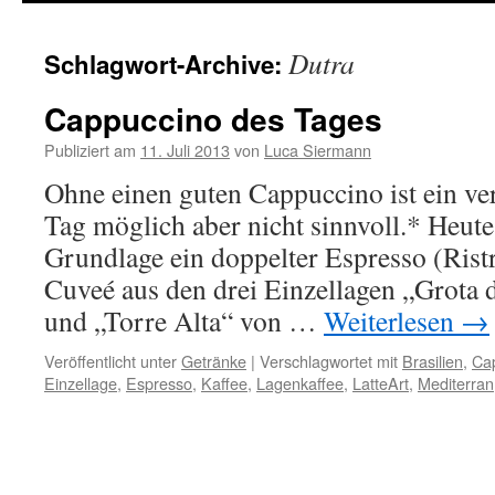
springen
Dutra
Schlagwort-Archive:
Cappuccino des Tages
Publiziert am
11. Juli 2013
von
Luca Siermann
Ohne einen guten Cappuccino ist ein ver
Tag möglich aber nicht sinnvoll.* Heute 
Grundlage ein doppelter Espresso (Ristr
Cuveé aus den drei Einzellagen „Grota
und „Torre Alta“ von …
Weiterlesen
→
Veröffentlicht unter
Getränke
|
Verschlagwortet mit
Brasilien
,
Ca
Einzellage
,
Espresso
,
Kaffee
,
Lagenkaffee
,
LatteArt
,
Mediterran