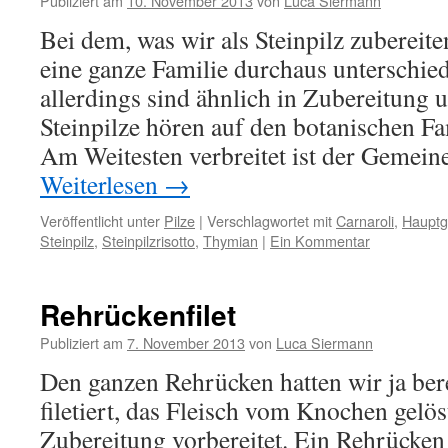
Publiziert am
10. November 2013
von
Luca Siermann
Bei dem, was wir als Steinpilz zubereite
eine ganze Familie durchaus unterschiedl
allerdings sind ähnlich in Zubereitung
Steinpilze hören auf den botanischen F
Am Weitesten verbreitet ist der Gemeine
Weiterlesen
→
Veröffentlicht unter
Pilze
|
Verschlagwortet mit
Carnaroli
,
Hauptg
Steinpilz
,
Steinpilzrisotto
,
Thymian
|
Ein Kommentar
Rehrückenfilet
Publiziert am
7. November 2013
von
Luca Siermann
Den ganzen Rehrücken hatten wir ja bere
filetiert, das Fleisch vom Knochen gelös
Zubereitung vorbereitet. Ein Rehrücken e