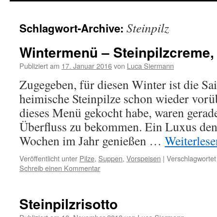
springen
Steinpilz
Schlagwort-Archive:
Wintermenü – Steinpilzcreme, 
Publiziert am
17. Januar 2016
von
Luca Siermann
Zugegeben, für diesen Winter ist die Sai
heimische Steinpilze schon wieder vorü
dieses Menü gekocht habe, waren gerade
Überfluss zu bekommen. Ein Luxus den 
Wochen im Jahr genießen …
Weiterles
Veröffentlicht unter
Pilze
,
Suppen
,
Vorspeisen
|
Verschlagwortet
Schreib einen Kommentar
Steinpilzrisotto