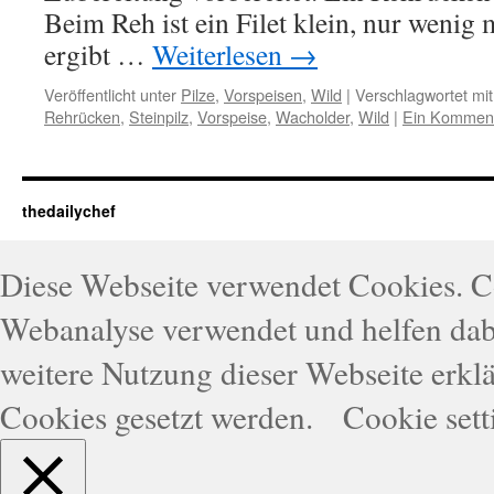
Beim Reh ist ein Filet klein, nur wenig
ergibt …
Weiterlesen
→
Veröffentlicht unter
Pilze
,
Vorspeisen
,
Wild
|
Verschlagwortet mit
Rehrücken
,
Steinpilz
,
Vorspeise
,
Wacholder
,
Wild
|
Ein Kommen
thedailychef
Diese Webseite verwendet Cookies. 
Webanalyse verwendet und helfen dabe
weitere Nutzung dieser Webseite erklä
Cookies gesetzt werden.
Cookie sett