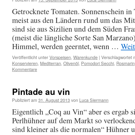
Getrocknete Tomaten. Sonnenschein in
meist aus den Ländern rund um das Mitt
sind sie aus Sizilien und dem Süden Fr
(meist die längliche Sorte San Marzano)
Himmel, werden geerntet, wenn …
Weit
Veröffentlicht unter
Vorspeisen
,
Warenkunde
|
Verschlagwortet m
Konservieren
,
Mediterran
,
Olivenöl
,
Pomodori Secchi
,
Rosmarin
Kommentare
Pintade au vin
Publiziert am
31. August 2013
von
Luca Siermann
Eigentlich „Coq au Vin“ aber es ergab si
Perlhühner auf dem Markt so verlocken
sind kleiner als die normalen“ Hühner u