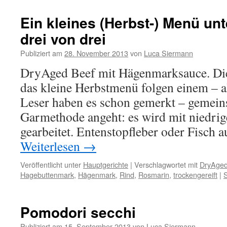
Ein kleines (Herbst-) Menü un
drei von drei
Publiziert am
28. November 2013
von
Luca Siermann
DryAged Beef mit Hägenmarksauce. Dies
das kleine Herbstmenü folgen einem – 
Leser haben es schon gemerkt – gemein
Garmethode angeht: es wird mit niedri
gearbeitet. Entenstopfleber oder Fisch 
Weiterlesen
→
Veröffentlicht unter
Hauptgerichte
|
Verschlagwortet mit
DryAge
Hagebuttenmark
,
Hägenmark
,
Rind
,
Rosmarin
,
trockengereift
|
Pomodori secchi
Publiziert am
15. September 2013
von
Luca Siermann