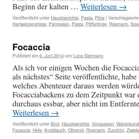
Beginn der kalten …
Weiterlesen
→
Veröffentlicht unter
Hauptgerichte
,
Pasta
,
Pilze
|
Verschlagwortet
Hartweizengriess
,
Parmesan
,
Pasta
,
Pfifferlinge
,
Rosmarin
,
Spa
Focaccia
Publiziert am
6. Juni 2014
von
Luca Siermann
Als ich vor einigen Wochen die Focaccia
als nächstes“ Seite veröffentlichte, habe 
welches Abenteuer daraus werden würde
Focacciabackens zu dem Zeitpunkt war 
durchaus essbar, aber nicht im Entfernt
Weiterlesen
→
Veröffentlicht unter
Brot
,
Hauptgerichte
,
Vorspeisen
,
Warenkund
Focaccia
,
Hefe
,
Knoblauch
,
Olivenöl
,
Rosmarin
,
Zucchini
,
Zwieb