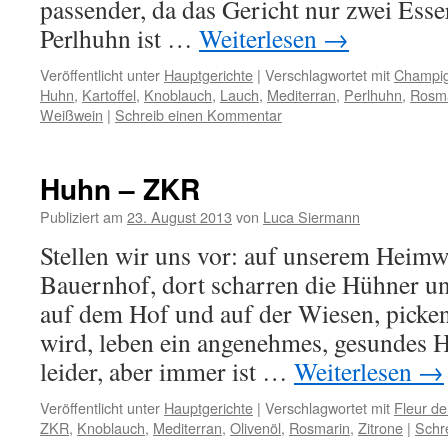
passender, da das Gericht nur zwei Esse
Perlhuhn ist …
Weiterlesen
→
Veröffentlicht unter
Hauptgerichte
|
Verschlagwortet mit
Champi
Huhn
,
Kartoffel
,
Knoblauch
,
Lauch
,
Mediterran
,
Perlhuhn
,
Rosm
Weißwein
|
Schreib einen Kommentar
Huhn – ZKR
Publiziert am
23. August 2013
von
Luca Siermann
Stellen wir uns vor: auf unserem Heimw
Bauernhof, dort scharren die Hühner u
auf dem Hof und auf der Wiesen, picken
wird, leben ein angenehmes, gesundes H
leider, aber immer ist …
Weiterlesen
→
Veröffentlicht unter
Hauptgerichte
|
Verschlagwortet mit
Fleur de
ZKR
,
Knoblauch
,
Mediterran
,
Olivenöl
,
Rosmarin
,
Zitrone
|
Schr