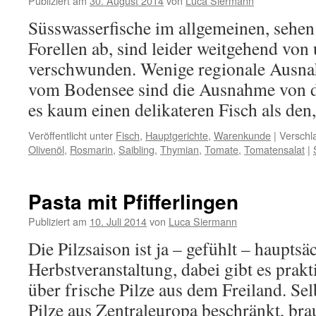
Publiziert am
30. August 2014
von
Luca Siermann
Süsswasserfische im allgemeinen, sehen
Forellen ab, sind leider weitgehend von
verschwunden. Wenige regionale Ausn
vom Bodensee sind die Ausnahme von de
es kaum einen delikateren Fisch als de
Veröffentlicht unter
Fisch
,
Hauptgerichte
,
Warenkunde
|
Verschl
Olivenöl
,
Rosmarin
,
Saibling
,
Thymian
,
Tomate
,
Tomatensalat
|
Pasta mit Pfifferlingen
Publiziert am
10. Juli 2014
von
Luca Siermann
Die Pilzsaison ist ja – gefühlt – hauptsä
Herbstveranstaltung, dabei gibt es prakt
über frische Pilze aus dem Freiland. Se
Pilze aus Zentraleuropa beschränkt, bra