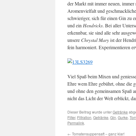
der Markt mit immer neuen, immer r
Aromenvielfalt und geschmackliche R
schwieriger, sich für einen Gin zu 
und ein
Hendricks
. Bei aller Unter
erkennbar, sie sind alle sehr ausge
unsere
Chrystal Mary
ist der Hendr
fein harmoniert. Experimentieren e
Viel Spaß beim Mixen und geniess
Ehre wem Ehre gebührt, ohne die ge
und ohne den gemeinsamen Spaß am
nicht das Licht der Welt erblickt, 
Dieser Beitrag wurde unter
Getränke
abge
Filter
,
Filtration
,
Getränke
,
Gin
,
Gurke
,
Tom
Permalink
.
←
Tomatensuppensaft – ganz klar!