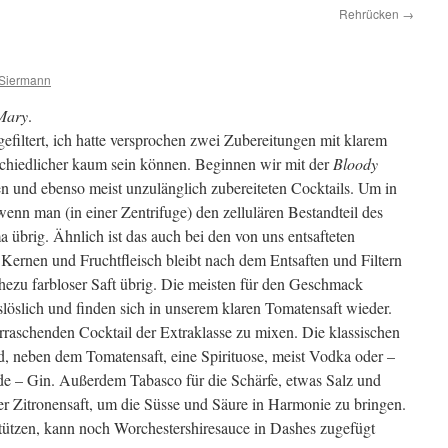
Rehrücken
→
Siermann
Mary
.
efiltert, ich hatte versprochen zwei Zubereitungen mit klarem
rschiedlicher kaum sein können. Beginnen wir mit der
Bloody
ten und ebenso meist unzulänglich zubereiteten Cocktails. Um in
enn man (in einer Zentrifuge) den zellulären Bestandteil des
a übrig. Ähnlich ist das auch bei den von uns entsafteten
 Kernen und Fruchtfleisch bleibt nach dem Entsaften und Filtern
ahezu farbloser Saft übrig. Die meisten für den Geschmack
slöslich und finden sich in unserem klaren Tomatensaft wieder.
raschenden Cocktail der Extraklasse zu mixen. Die klassischen
d, neben dem Tomatensaft, eine Spirituose, meist Vodka oder –
inde – Gin. Außerdem Tabasco für die Schärfe, etwas Salz und
er Zitronensaft, um die Süsse und Säure in Harmonie zu bringen.
tützen, kann noch Worchestershiresauce in Dashes zugefügt