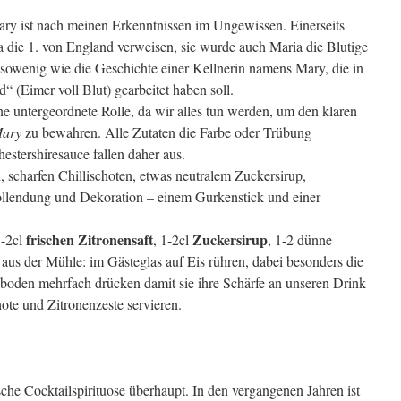
y ist nach meinen Erkenntnissen im Ungewissen. Einerseits
die 1. von England verweisen, sie wurde auch Maria die Blutige
nsowenig wie die Geschichte einer Kellnerin namens Mary, die in
 (Eimer voll Blut) gearbeitet haben soll.
eine untergeordnete Rolle, da wir alles tun werden, um den klaren
Mary
zu bewahren. Alle Zutaten die Farbe oder Trübung
stershiresauce fallen daher aus.
n, scharfen Chillischoten, etwas neutralem Zuckersirup,
Vollendung und Dekoration – einem Gurkenstick und einer
frischen Zitronensaft
Zuckersirup
1-2cl
, 1-2cl
, 1-2 dünne
aus der Mühle: im Gästeglas auf Eis rühren, dabei besonders die
boden mehrfach drücken damit sie ihre Schärfe an unseren Drink
ote und Zitronenzeste servieren.
che Cocktailspirituose überhaupt. In den vergangenen Jahren ist