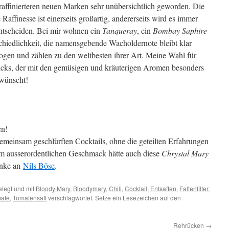
affinierteren neuen Marken sehr unübersichtlich geworden. Die
affinesse ist einerseits großartig, andererseits wird es immer
entscheiden. Bei mir wohnen ein
Tanqueray
, ein
Bombay Saphire
schiedlichkeit, die namensgebende Wacholdernote bleibt klar
wogen und zählen zu den weltbesten ihrer Art. Meine Wahl für
icks, der mit den gemüsigen und kräuterigen Aromen besonders
rwünscht!
en!
meinsam geschlürften Cocktails, ohne die geteilten Erfahrungen
 ausserordentlichen Geschmack hätte auch diese
Chrystal Mary
danke an
Nils Böse
.
legt und mit
Bloody Mary
,
Bloodymary
,
Chili
,
Cocktail
,
Entsaften
,
Faltenfilter
,
ate
,
Tomatensaft
verschlagwortet. Setze ein Lesezeichen auf den
Rehrücken
→