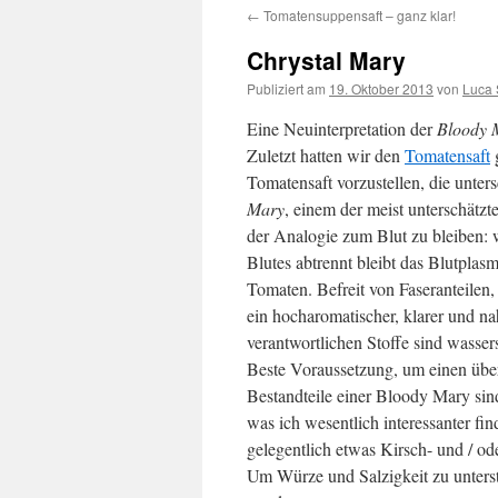
←
Tomatensuppensaft – ganz klar!
springen
Chrystal Mary
Publiziert am
19. Oktober 2013
von
Luca 
Eine Neuinterpretation der
Bloody 
Zuletzt hatten wir den
Tomatensaft
g
Tomatensaft vorzustellen, die unte
Mary
, einem der meist unterschätz
der Analogie zum Blut zu bleiben: w
Blutes abtrennt bleibt das Blutplasm
Tomaten. Befreit von Faseranteilen,
ein hocharomatischer, klarer und n
verantwortlichen Stoffe sind wasser
Beste Voraussetzung, um einen über
Bestandteile einer Bloody Mary sin
was ich wesentlich interessanter f
gelegentlich etwas Kirsch- und / od
Um Würze und Salzigkeit zu unters