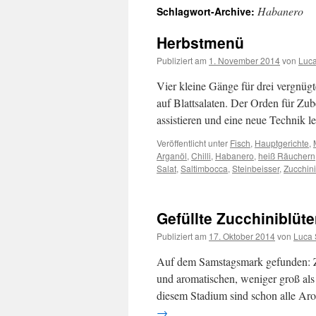
Habanero
Schlagwort-Archive:
springen
Herbstmenü
Publiziert am
1. November 2014
von
Luc
Vier kleine Gänge für drei vergnüg
auf Blattsalaten. Der Orden für Zub
assistieren und eine neue Technik 
Veröffentlicht unter
Fisch
,
Hauptgerichte
,
Arganöl
,
Chilli
,
Habanero
,
heiß Räuchern
Salat
,
Saltimbocca
,
Steinbeisser
,
Zucchini
Gefüllte Zucchiniblüt
Publiziert am
17. Oktober 2014
von
Luca 
Auf dem Samstagsmark gefunden: Zu
und aromatischen, weniger groß als 
diesem Stadium sind schon alle Aro
→