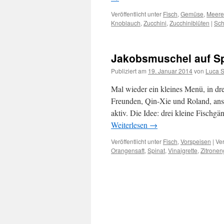
Veröffentlicht unter
Fisch
,
Gemüse
,
Meere
Knoblauch
,
Zucchini
,
Zucchiniblüten
|
Sch
Jakobsmuschel auf Sp
Publiziert am
19. Januar 2014
von
Luca 
Mal wieder ein kleines Menü, in dr
Freunden, Qin-Xie und Roland, ans
aktiv. Die Idee: drei kleine Fischg
Weiterlesen
→
Veröffentlicht unter
Fisch
,
Vorspeisen
|
Ver
Orangensaft
,
Spinat
,
Vinaigrette
,
Zitronen