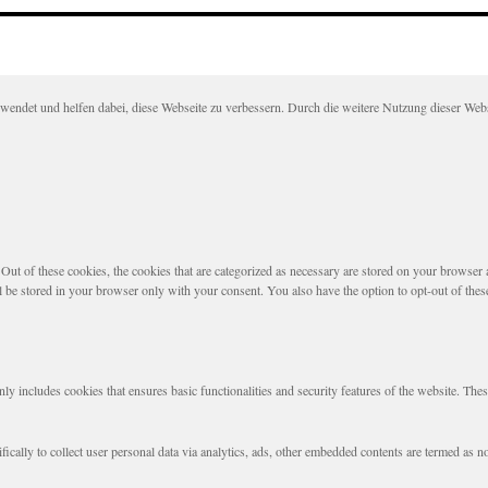
det und helfen dabei, diese Webseite zu verbessern. Durch die weitere Nutzung dieser Websei
t of these cookies, the cookies that are categorized as necessary are stored on your browser as 
l be stored in your browser only with your consent. You also have the option to opt-out of the
nly includes cookies that ensures basic functionalities and security features of the website. The
fically to collect user personal data via analytics, ads, other embedded contents are termed as 