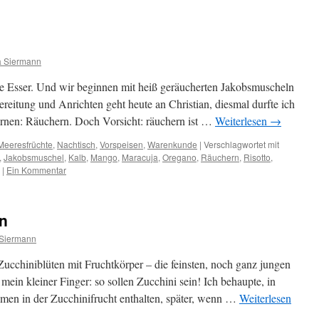
a Siermann
te Esser. Und wir beginnen mit heiß geräucherten Jakobsmuscheln
ereitung und Anrichten geht heute an Christian, diesmal durfte ich
lernen: Räuchern. Doch Vorsicht: räuchern ist …
Weiterlesen
→
Meeresfrüchte
,
Nachtisch
,
Vorspeisen
,
Warenkunde
|
Verschlagwortet mit
,
Jakobsmuschel
,
Kalb
,
Mango
,
Maracuja
,
Oregano
,
Räuchern
,
Risotto
,
|
Ein Kommentar
en
Siermann
cchiniblüten mit Fruchtkörper – die feinsten, noch ganz jungen
mein kleiner Finger: so sollen Zucchini sein! Ich behaupte, in
men in der Zucchinifrucht enthalten, später, wenn …
Weiterlesen