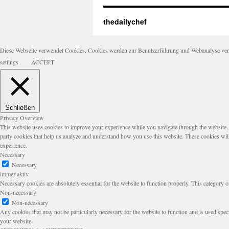
thedailychef
Diese Webseite verwendet Cookies. Cookies werden zur Benutzerführung und Webanalyse verwen
settings
ACCEPT
Schließen
Privacy Overview
This website uses cookies to improve your experience while you navigate through the website. Ou
party cookies that help us analyze and understand how you use this website. These cookies wil
experience.
Necessary
Necessary
immer aktiv
Necessary cookies are absolutely essential for the website to function properly. This category o
Non-necessary
Non-necessary
Any cookies that may not be particularly necessary for the website to function and is used speci
your website.