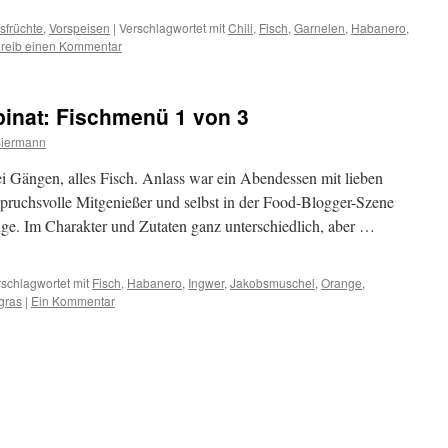
sfrüchte
,
Vorspeisen
|
Verschlagwortet mit
Chili
,
Fisch
,
Garnelen
,
Habanero
,
reib einen Kommentar
inat: Fischmenü 1 von 3
Siermann
ei Gängen, alles Fisch. Anlass war ein Abendessen mit lieben
pruchsvolle Mitgenießer und selbst in der Food-Blogger-Szene
änge. Im Charakter und Zutaten ganz unterschiedlich, aber …
schlagwortet mit
Fisch
,
Habanero
,
Ingwer
,
Jakobsmuschel
,
Orange
,
gras
|
Ein Kommentar