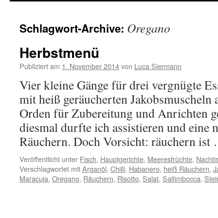
springen
Oregano
Schlagwort-Archive:
Herbstmenü
Publiziert am
1. November 2014
von
Luca Siermann
Vier kleine Gänge für drei vergnügte E
mit heiß geräucherten Jakobsmuscheln a
Orden für Zubereitung und Anrichten ge
diesmal durfte ich assistieren und eine 
Räuchern. Doch Vorsicht: räuchern ist
Veröffentlicht unter
Fisch
,
Hauptgerichte
,
Meeresfrüchte
,
Nachti
Verschlagwortet mit
Arganöl
,
Chilli
,
Habanero
,
heiß Räuchern
,
J
Maracuja
,
Oregano
,
Räuchern
,
Risotto
,
Salat
,
Saltimbocca
,
Stei