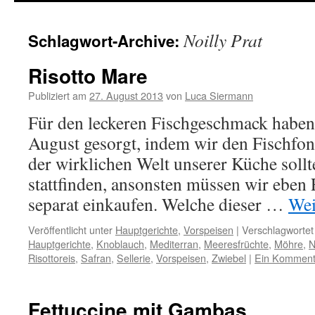
springen
Noilly Prat
Schlagwort-Archive:
Risotto Mare
Publiziert am
27. August 2013
von
Luca Siermann
Für den leckeren Fischgeschmack haben
August gesorgt, indem wir den Fischfon
der wirklichen Welt unserer Küche soll
stattfinden, ansonsten müssen wir eben
separat einkaufen. Welche dieser …
Wei
Veröffentlicht unter
Hauptgerichte
,
Vorspeisen
|
Verschlagwortet
Hauptgerichte
,
Knoblauch
,
Mediterran
,
Meeresfrüchte
,
Möhre
,
N
Risottoreis
,
Safran
,
Sellerie
,
Vorspeisen
,
Zwiebel
|
Ein Komment
Fettuccine mit Gambas