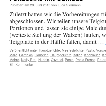
Publiziert am
28. Juni 2013
von
Luca Siermann
Zuletzt hatten wir die Vorbereitungen f
abgeschlossen. Wir teilen unsere Teigku
Portionen und lassen sie einige Male d
(weiteste Stellung der Walzen) laufen, 
Teigplatte in der Hälfte falten, damit …
Veröffentlicht unter
Hauptgerichte
,
Meeresfrüchte
,
Pasta
,
Vorsp
Mare
,
Gambias
,
Garnelen
,
Hauptgerichte
,
Italien
,
Knoblauch
,
Kr
Möhre
,
Noilly Prat
,
Nudeln
,
Olivenöl
,
Pasta
,
Pasta Fresca
,
Peters
Ein Kommentar