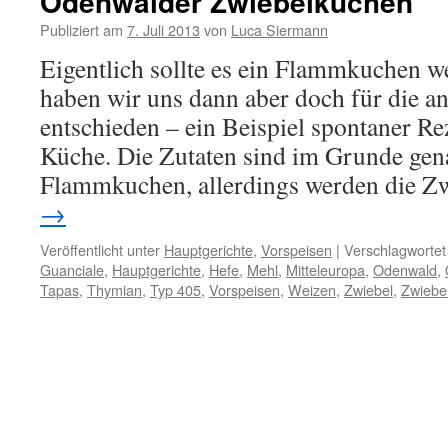
Odenwälder Zwiebelkuchen
Publiziert am
7. Juli 2013
von
Luca Siermann
Eigentlich sollte es ein Flammkuchen we
haben wir uns dann aber doch für die a
entschieden – ein Beispiel spontaner Re
Küche. Die Zutaten sind im Grunde gen
Flammkuchen, allerdings werden die 
→
Veröffentlicht unter
Hauptgerichte
,
Vorspeisen
|
Verschlagwortet
Guanciale
,
Hauptgerichte
,
Hefe
,
Mehl
,
Mitteleuropa
,
Odenwald
,
Tapas
,
Thymian
,
Typ 405
,
Vorspeisen
,
Weizen
,
Zwiebel
,
Zwiebe