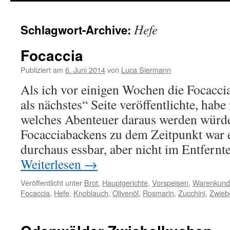
springen
Hefe
Schlagwort-Archive:
Focaccia
Publiziert am
6. Juni 2014
von
Luca Siermann
Als ich vor einigen Wochen die Focaccia
als nächstes“ Seite veröffentlichte, habe 
welches Abenteuer daraus werden würde
Focacciabackens zu dem Zeitpunkt war 
durchaus essbar, aber nicht im Entfernt
Weiterlesen
→
Veröffentlicht unter
Brot
,
Hauptgerichte
,
Vorspeisen
,
Warenkund
Focaccia
,
Hefe
,
Knoblauch
,
Olivenöl
,
Rosmarin
,
Zucchini
,
Zwieb