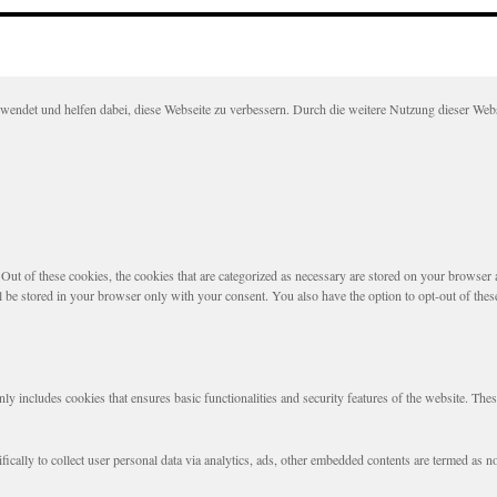
det und helfen dabei, diese Webseite zu verbessern. Durch die weitere Nutzung dieser Websei
t of these cookies, the cookies that are categorized as necessary are stored on your browser as 
l be stored in your browser only with your consent. You also have the option to opt-out of the
nly includes cookies that ensures basic functionalities and security features of the website. The
fically to collect user personal data via analytics, ads, other embedded contents are termed as 