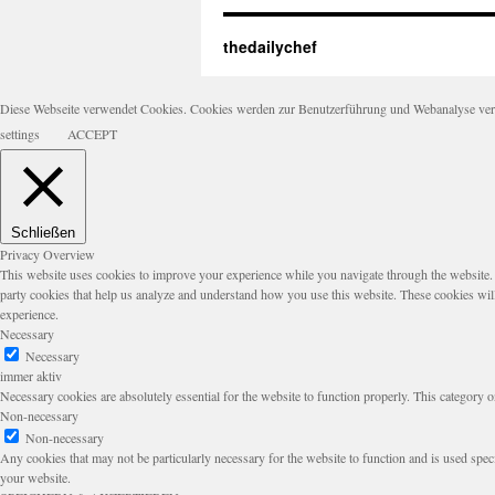
thedailychef
Diese Webseite verwendet Cookies. Cookies werden zur Benutzerführung und Webanalyse verwen
settings
ACCEPT
Schließen
Privacy Overview
This website uses cookies to improve your experience while you navigate through the website. Ou
party cookies that help us analyze and understand how you use this website. These cookies wil
experience.
Necessary
Necessary
immer aktiv
Necessary cookies are absolutely essential for the website to function properly. This category o
Non-necessary
Non-necessary
Any cookies that may not be particularly necessary for the website to function and is used speci
your website.