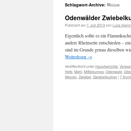
Weizen
Schlagwort-Archive:
springen
Odenwälder Zwiebelk
Publiziert am
7. Juli 2013
von
Luca Sier
Eigentlich sollte es ein Flammkuche
andere Rheinseite entschieden – ei
sind im Grunde genau dieselben w
Weiterlesen
→
Veröffentlicht unter
Hauptgerichte
,
Vorspe
Hefe
,
Mehl
,
Mitteleuropa
,
Odenwald
,
Ode
Weizen
,
Zwiebel
,
Zwiebelkuchen
|
7 Kom