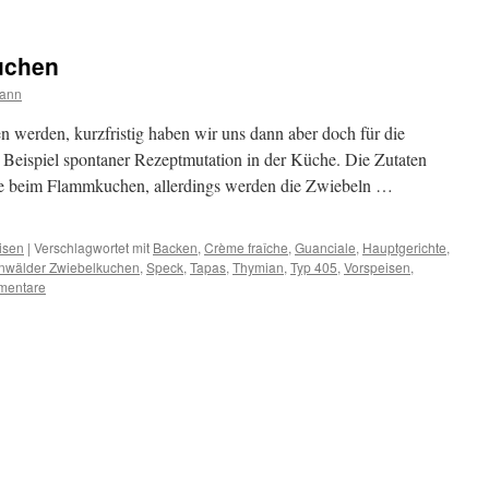
uchen
mann
n werden, kurzfristig haben wir uns dann aber doch für die
n Beispiel spontaner Rezeptmutation in der Küche. Die Zutaten
ie beim Flammkuchen, allerdings werden die Zwiebeln …
isen
|
Verschlagwortet mit
Backen
,
Crème fraîche
,
Guanciale
,
Hauptgerichte
,
nwälder Zwiebelkuchen
,
Speck
,
Tapas
,
Thymian
,
Typ 405
,
Vorspeisen
,
mentare