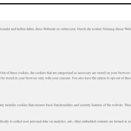
det und helfen dabei, diese Webseite zu verbessern. Durch die weitere Nutzung dieser Websei
t of these cookies, the cookies that are categorized as necessary are stored on your browser as 
l be stored in your browser only with your consent. You also have the option to opt-out of the
nly includes cookies that ensures basic functionalities and security features of the website. The
fically to collect user personal data via analytics, ads, other embedded contents are termed as 