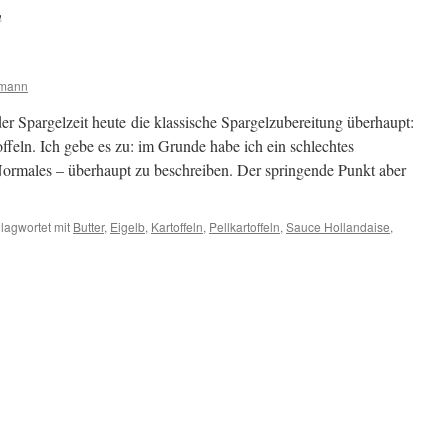
n
rmann
 Spargelzeit heute die klassische Spargelzubereitung überhaupt:
ffeln. Ich gebe es zu: im Grunde habe ich ein schlechtes
Normales – überhaupt zu beschreiben. Der springende Punkt aber
lagwortet mit
Butter
,
Eigelb
,
Kartoffeln
,
Pellkartoffeln
,
Sauce Hollandaise
,