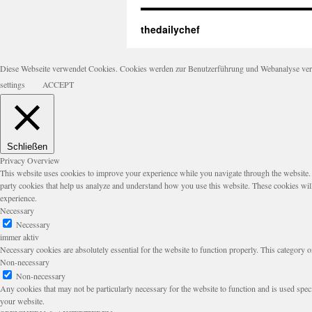
thedailychef
Diese Webseite verwendet Cookies. Cookies werden zur Benutzerführung und Webanalyse verwen
settings
ACCEPT
Schließen
Privacy Overview
This website uses cookies to improve your experience while you navigate through the website. Ou
party cookies that help us analyze and understand how you use this website. These cookies wil
experience.
Necessary
Necessary
immer aktiv
Necessary cookies are absolutely essential for the website to function properly. This category o
Non-necessary
Non-necessary
Any cookies that may not be particularly necessary for the website to function and is used speci
your website.