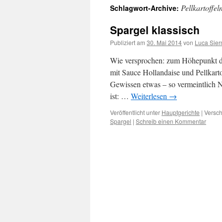
Pellkartoffel
Schlagwort-Archive:
springen
Spargel klassisch
Publiziert am
30. Mai 2014
von
Luca Sie
Wie versprochen: zum Höhepunkt der
mit Sauce Hollandaise und Pellkarto
Gewissen etwas – so vermeintlich 
ist: …
Weiterlesen
→
Veröffentlicht unter
Hauptgerichte
|
Versch
Spargel
|
Schreib einen Kommentar