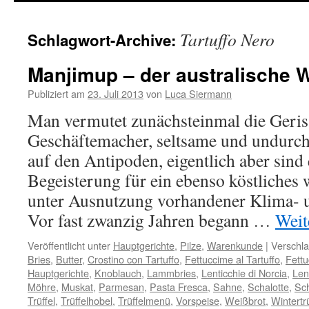
springen
Tartuffo Nero
Schlagwort-Archive:
Manjimup – der australische Wi
Publiziert am
23. Juli 2013
von
Luca Siermann
Man vermutet zunächsteinmal die Geriss
Geschäftemacher, seltsame und undurc
auf den Antipoden, eigentlich aber sin
Begeisterung für ein ebenso köstliches 
unter Ausnutzung vorhandener Klima- u
Vor fast zwanzig Jahren begann …
Weit
Veröffentlicht unter
Hauptgerichte
,
Pilze
,
Warenkunde
|
Verschla
Bries
,
Butter
,
Crostino con Tartuffo
,
Fettuccime al Tartuffo
,
Fettu
Hauptgerichte
,
Knoblauch
,
Lammbries
,
Lenticchie di Norcia
,
Len
Möhre
,
Muskat
,
Parmesan
,
Pasta Fresca
,
Sahne
,
Schalotte
,
Sch
Trüffel
,
Trüffelhobel
,
Trüffelmenü
,
Vorspeise
,
Weißbrot
,
Wintertrü