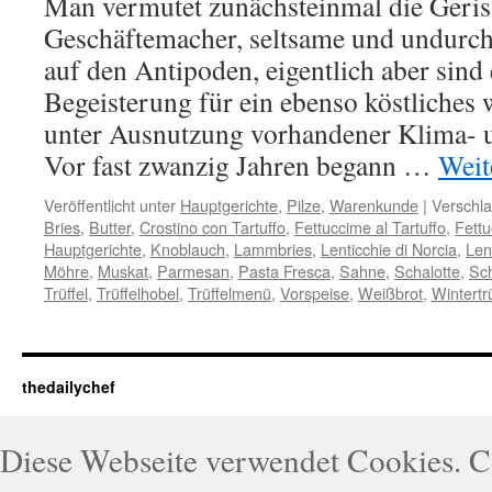
Man vermutet zunächsteinmal die Geriss
Geschäftemacher, seltsame und undurc
auf den Antipoden, eigentlich aber sin
Begeisterung für ein ebenso köstliches 
unter Ausnutzung vorhandener Klima- u
Vor fast zwanzig Jahren begann …
Weit
Veröffentlicht unter
Hauptgerichte
,
Pilze
,
Warenkunde
|
Verschla
Bries
,
Butter
,
Crostino con Tartuffo
,
Fettuccime al Tartuffo
,
Fettu
Hauptgerichte
,
Knoblauch
,
Lammbries
,
Lenticchie di Norcia
,
Len
Möhre
,
Muskat
,
Parmesan
,
Pasta Fresca
,
Sahne
,
Schalotte
,
Sch
Trüffel
,
Trüffelhobel
,
Trüffelmenü
,
Vorspeise
,
Weißbrot
,
Wintertrü
thedailychef
Diese Webseite verwendet Cookies. 