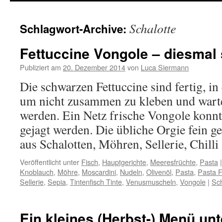
springen
Schalotte
Schlagwort-Archive:
Fettuccine Vongole – diesmal
Publiziert am
20. Dezember 2014
von
Luca Siermann
Die schwarzen Fettuccine sind fertig, in
um nicht zusammen zu kleben und warte
werden. Ein Netz frische Vongole konn
gejagt werden. Die übliche Orgie fein 
aus Schalotten, Möhren, Sellerie, Chill
Veröffentlicht unter
Fisch
,
Hauptgerichte
,
Meeresfrüchte
,
Pasta
|
Knoblauch
,
Möhre
,
Moscardini
,
Nudeln
,
Olivenöl
,
Pasta
,
Pasta F
Sellerie
,
Sepia
,
Tintenfisch Tinte
,
Venusmuscheln
,
Vongole
|
Sc
Ein kleines (Herbst-) Menü un