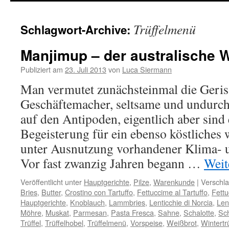
springen
Trüffelmenü
Schlagwort-Archive:
Manjimup – der australische Wi
Publiziert am
23. Juli 2013
von
Luca Siermann
Man vermutet zunächsteinmal die Geriss
Geschäftemacher, seltsame und undurc
auf den Antipoden, eigentlich aber sin
Begeisterung für ein ebenso köstliches 
unter Ausnutzung vorhandener Klima- u
Vor fast zwanzig Jahren begann …
Weit
Veröffentlicht unter
Hauptgerichte
,
Pilze
,
Warenkunde
|
Verschla
Bries
,
Butter
,
Crostino con Tartuffo
,
Fettuccime al Tartuffo
,
Fettu
Hauptgerichte
,
Knoblauch
,
Lammbries
,
Lenticchie di Norcia
,
Len
Möhre
,
Muskat
,
Parmesan
,
Pasta Fresca
,
Sahne
,
Schalotte
,
Sch
Trüffel
,
Trüffelhobel
,
Trüffelmenü
,
Vorspeise
,
Weißbrot
,
Wintertrü