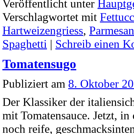
Veröffentlicht unter
Hauptge
Verschlagwortet mit
Fettuc
Hartweizengriess
,
Parmesa
Spaghetti
|
Schreib einen 
Tomatensugo
Publiziert am
8. Oktober 2
Der Klassiker der italiensi
mit Tomatensauce. Jetzt, in
noch reife, geschmacksinte