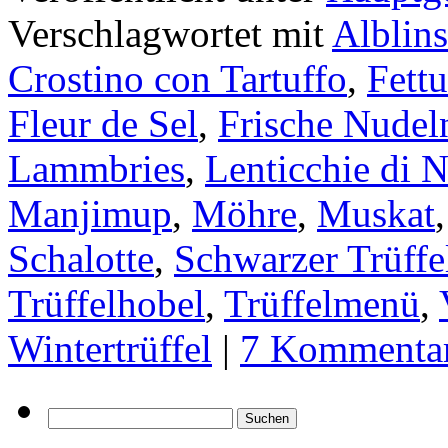
Verschlagwortet mit
Alblin
Crostino con Tartuffo
,
Fettu
Fleur de Sel
,
Frische Nudel
Lammbries
,
Lenticchie di N
Manjimup
,
Möhre
,
Muskat
Schalotte
,
Schwarzer Trüffe
Trüffelhobel
,
Trüffelmenü
,
Wintertrüffel
|
7 Kommenta
Suchen
nach: