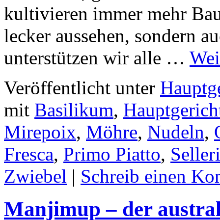
kultivieren immer mehr Bau
lecker aussehen, sondern a
unterstützen wir alle …
Wei
Veröffentlicht unter
Hauptge
mit
Basilikum
,
Hauptgerich
Mirepoix
,
Möhre
,
Nudeln
,
Fresca
,
Primo Piatto
,
Seller
Zwiebel
|
Schreib einen K
Manjimup – der austral